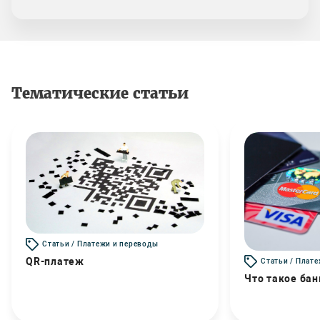
Тематические статьи
Статьи / Платежи и переводы
QR-платеж
Статьи / Плат
Что такое бан