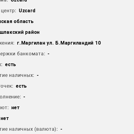
центр:
Uzcard
ская область
шлакский район
жения:
г.Маргилан ул. Б.Маргиландий 10
держки банкомата:
-
:
есть
тие наличных:
-
очек:
есть
олнение:
-
лют:
нет
нет
тие наличных (валюта):
-