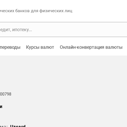
еских банков для физических лиц
переводы
Курсы валют
Онлайн-конвертация валюты
 00798
и
ма:
Uzcard