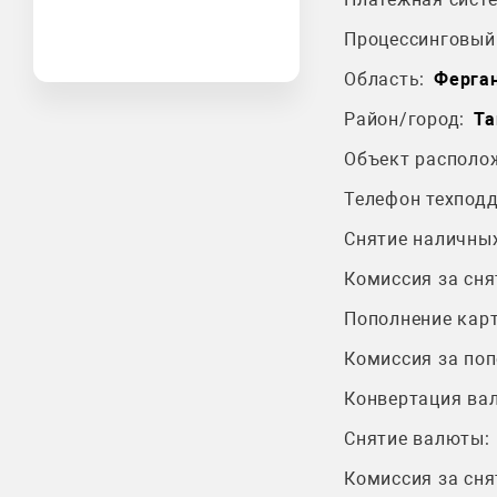
Процессинговый 
Область:
Ферган
Район/город:
Та
Объект располо
Телефон техпод
Снятие наличных
Комиссия за сня
Пополнение карт
Комиссия за поп
Конвертация ва
Снятие валюты:
Комиссия за сня