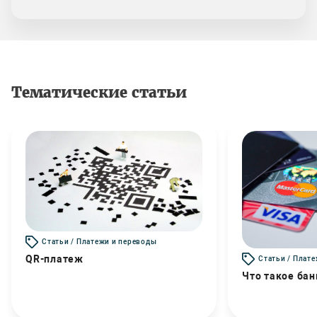
Тематические статьи
Статьи / Платежи и переводы
QR-платеж
Статьи / Плат
Что такое бан