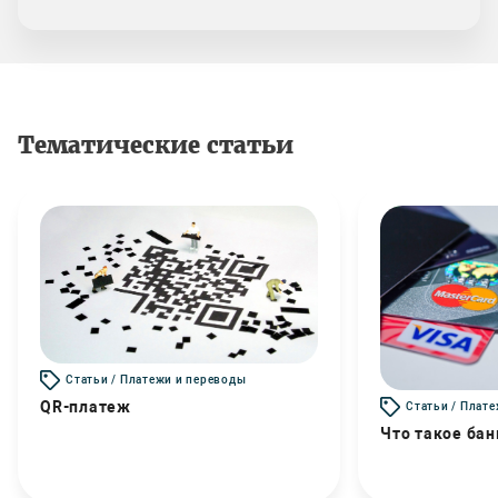
Тематические статьи
Статьи / Платежи и переводы
QR-платеж
Статьи / Плат
Что такое бан