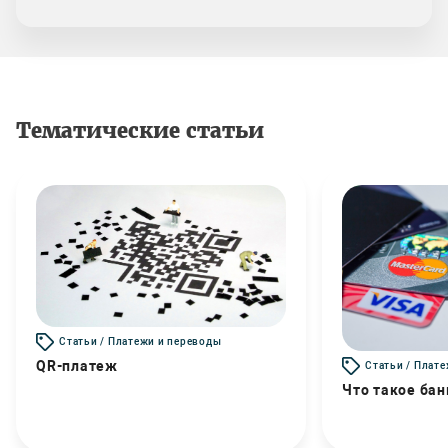
Тематические статьи
Статьи / Платежи и переводы
QR-платеж
Статьи / Плат
Что такое бан