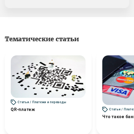
Тематические статьи
Статьи / Платежи и переводы
QR-платеж
Статьи / Плат
Что такое бан