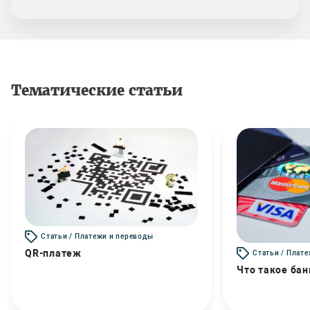
Тематические статьи
Статьи / Платежи и переводы
QR-платеж
Статьи / Плат
Что такое бан