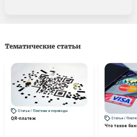
Тематические статьи
Статьи / Платежи и переводы
QR-платеж
Статьи / Плат
Что такое бан