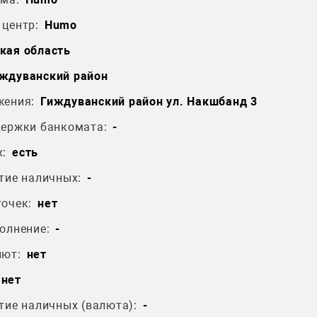
центр:
Humo
кая область
ждуванский район
жения:
Гиждуванский район ул. Накшбанд 3
держки банкомата:
-
:
есть
тие наличных:
-
очек:
нет
олнение:
-
лют:
нет
нет
тие наличных (валюта):
-