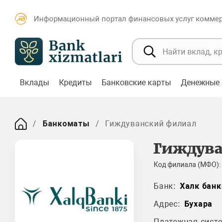
Информационный портал финансовых услуг коммерч
Вклады
Кредиты
Банковские карты
Денежные 
Банкоматы
Гиждуванский филиал
Гиждув
Код филиала (МФО):
Банк:
Халк банк
Адрес:
Бухара
Платежная систе