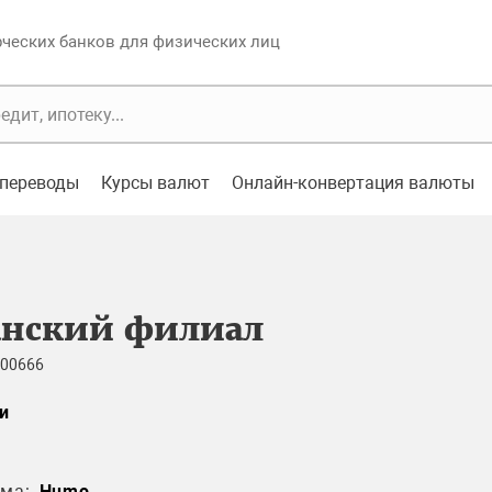
еских банков для физических лиц
переводы
Курсы валют
Онлайн-конвертация валюты
анский филиал
 00666
и
ма:
Humo