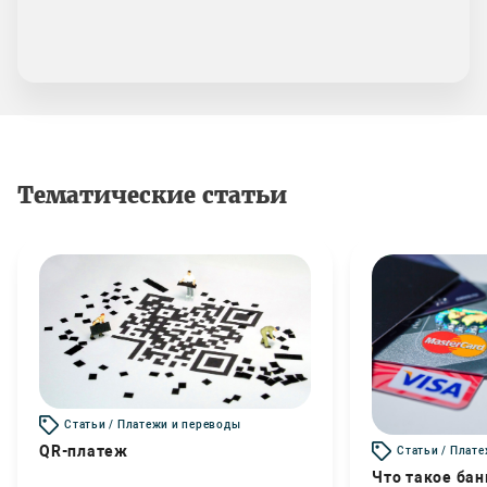
Тематические статьи
Статьи / Платежи и переводы
QR-платеж
Статьи / Плат
Что такое бан