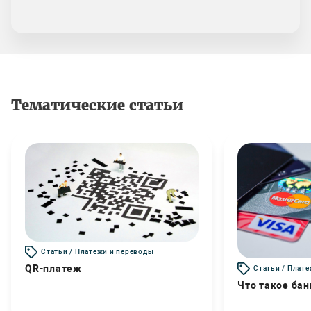
Тематические статьи
Статьи / Платежи и переводы
QR-платеж
Статьи / Плат
Что такое бан