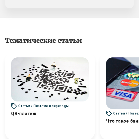
Тематические статьи
Статьи / Платежи и переводы
QR-платеж
Статьи / Плат
Что такое бан