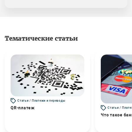
Тематические статьи
Статьи / Платежи и переводы
QR-платеж
Статьи / Плат
Что такое бан