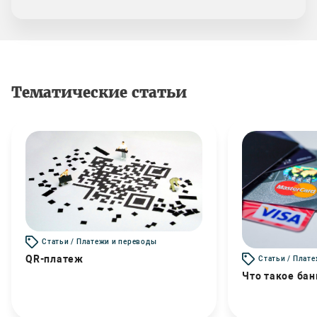
Тематические статьи
Статьи / Платежи и переводы
QR-платеж
Статьи / Плат
Что такое бан