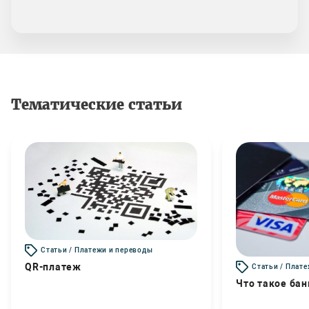
Тематические статьи
Статьи / Платежи и переводы
QR-платеж
Статьи / Плат
Что такое бан