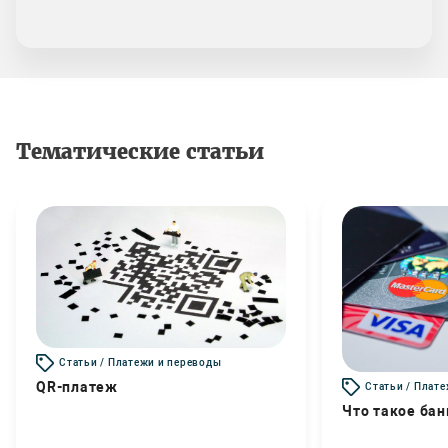
Тематические статьи
Статьи / Платежи и переводы
QR-платеж
Статьи / Плат
Что такое бан