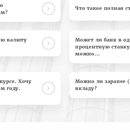
о
Что такое полная с
ам?
ую валюту
Может ли банк в о
процентную ставку
можно...
курсе. Хочу
Можно ли заранее 
м году.
вкладу?