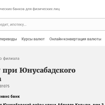
еских банков для физических лиц
переводы
Курсы валют
Онлайн-конвертация валюты
о филиала
7 при Юнусабадского
а
 01075
нанс банк
т Юнусабадский район улица Абдулла Кадыри, дом 3