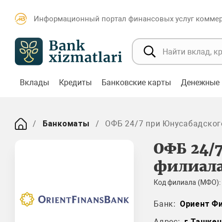
Информационный портал финансовых услуг коммерч
Вклады
Кредиты
Банковские карты
Денежные 
Банкоматы
ОФБ 24/7 при Юнусабадског
ОФБ 24/
филиал
Код филиала (МФО):
Банк:
Ориент Фи
Адрес:
г.Ташкен