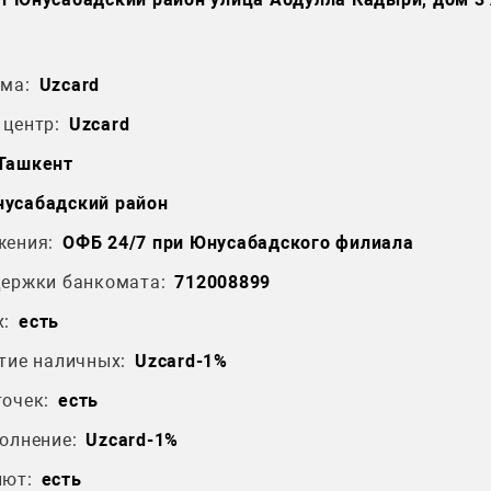
ма:
Uzcard
центр:
Uzcard
 Ташкент
усабадский район
жения:
ОФБ 24/7 при Юнусабадского филиала
держки банкомата:
712008899
:
есть
тие наличных:
Uzcard-1%
очек:
есть
олнение:
Uzcard-1%
лют:
есть