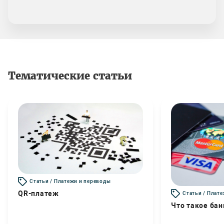
Тематические статьи
Статьи / Платежи и переводы
QR-платеж
Статьи / Плат
Что такое бан