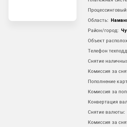
Процессинговый 
Область:
Наманг
Район/город:
Чу
Объект располо
Телефон техпод
Снятие наличных
Комиссия за сня
Пополнение карт
Комиссия за поп
Конвертация ва
Снятие валюты:
Комиссия за сня