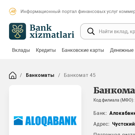
Информационный портал финансовых услуг коммерч
Вклады
Кредиты
Банковские карты
Денежные 
Банкоматы
Банкомат 45
Банкома
Код филиала (МФО):
Банк:
Алокабан
Адрес:
Чустский
Платежная систе