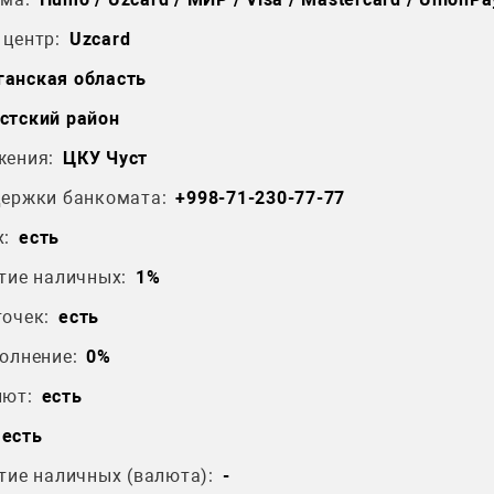
центр:
Uzcard
анская область
стский район
жения:
ЦКУ Чуст
держки банкомата:
+998-71-230-77-77
:
есть
тие наличных:
1%
очек:
есть
олнение:
0%
лют:
есть
есть
тие наличных (валюта):
-