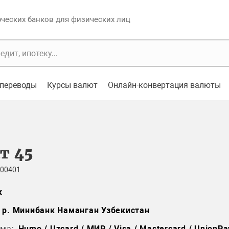
еских банков для физических лиц
переводы
Курсы валют
Онлайн-конвертация валюты
т 45
 00401
к
 р. Минибанк Наманган Узбекистан
ма:
Humo / Uzcard / МИР / Visa / Mastercard / UnionPa