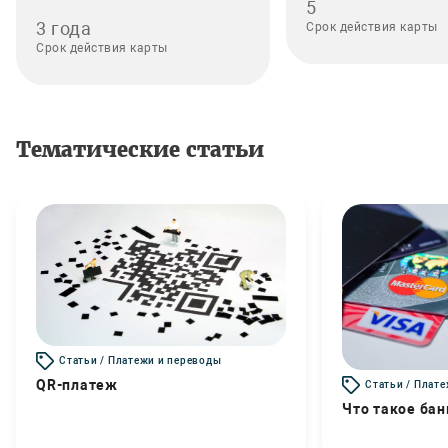
5
3 года
Срок действия карты
Срок действия карты
Тематические статьи
Статьи / Платежи и переводы
QR-платеж
Статьи / Плат
Что такое бан