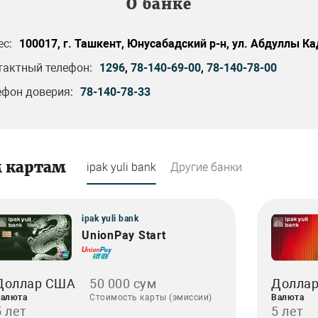
О банке
ес:
100017, г. Ташкент, Юнусабадский р-н, ул. Абдуллы Ка
тактный телефон:
1296
,
78-140-69-00
,
78-140-78-00
ефон доверия:
78-140-78-33
м картам
ipak yuli bank
Другие банки
ipak yuli bank
UnionPay Start
Доллар США
50 000 сум
Долла
алюта
Стоимость карты (эмиссии)
Валюта
5 лет
5 лет