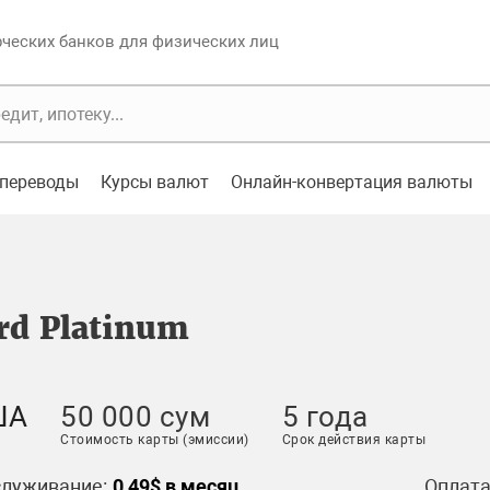
еских банков для физических лиц
переводы
Курсы валют
Онлайн-конвертация валюты
rd Platinum
ША
50 000 сум
5 года
Стоимость карты (эмиссии)
Срок действия карты
служивание:
0,49$ в месяц
Оплата