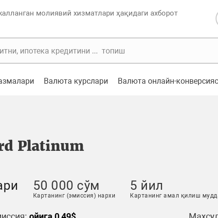
жалланган молиявий хизматлари ҳақидаги ахборот
казмалари
Валюта курслари
Валюта онлайн-конверсия
rd Platinum
ари
50 000 сўм
5 йил
Картанинг (эмиссия) нархи
Картанинг амал қилиш мудд
иссия:
ойига 0,49$
Маҳсул