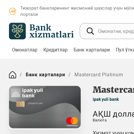
Тижорат банкларининг жисмоний шахслар учун мўл
портали
Омонатлар
Кредитлар
Банк карталари
Пул ўт
Банк карталари
Mastercard Platinum
Masterca
ipak yuli bank
АҚШ долл
Валюта
Хизмат учун ком