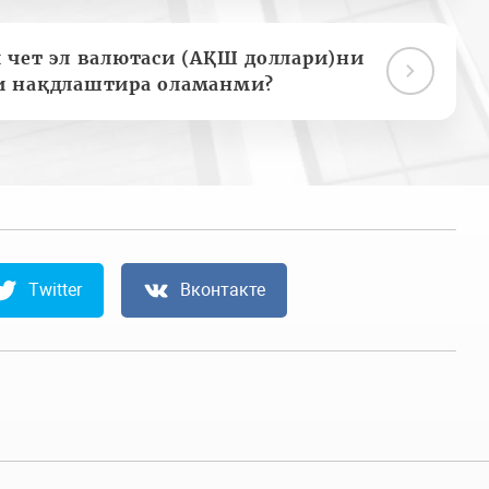
 чет эл валютаси (АҚШ доллари)ни
и нақдлаштира оламанми?
Twitter
Вконтакте