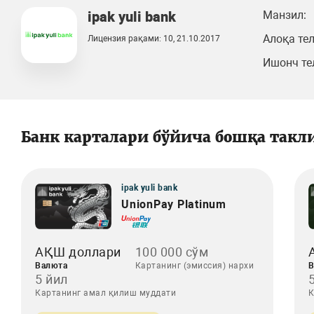
ipak yuli bank
Манзил:
Алоқа те
Лицензия рақами: 10, 21.10.2017
Ишонч те
Банк карталари бўйича бошқа такл
ipak yuli bank
UnionPay Platinum
АҚШ доллари
100 000 сўм
Валюта
Картанинг (эмиссия) нархи
В
5 йил
Картанинг амал қилиш муддати
К