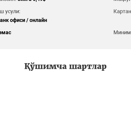
 усули:
Картан
банк офиси / онлайн
эмас
Минима
Қўшимча шартлар