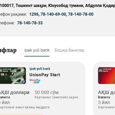
100017, Тошкент шаҳри, Юнусобод тумани, Абдулла Қодир
лефон рақами:
1296
,
78-140-69-00
,
78-140-78-00
лефони:
78-140-78-33
ифлар
ipak yuli bank
Бошқа банклар
ipak yuli bank
UnionPay Start
АҚШ доллари
50 000 сўм
АҚШ д
алюта
Картанинг (эмиссия) нархи
Валюта
5 йил
5 йил
артанинг амал қилиш муддати
Картанинг