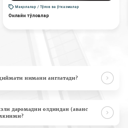
Мақолалар / Тўлов ва ўтказмалар
Онлайн тўловлар
қиймати нимани англатади?
зли даромадни олдиндан (аванс
мкинми?