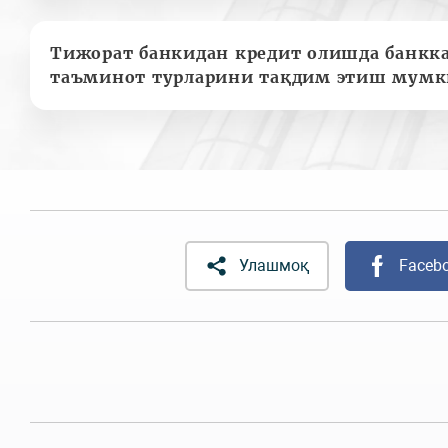
Тижорат банкидан кредит олишда банкк
таъминот турларини тақдим этиш мумк
Улашмоқ
Faceb