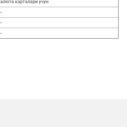
алюта карталари учун
—
—
—