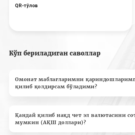
QR-тўлов
Кўп бериладиган саволлар
Омонат маблағларимни қариндошларимг
қилиб қолдирсам бўладими?
Қандай қилиб нақд чет эл валютасини с
мумкин (АҚШ доллари)?