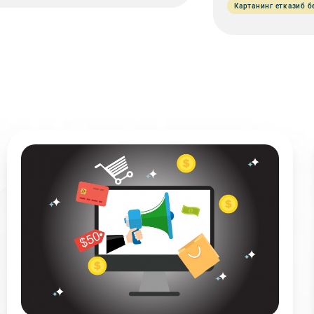
Картанинг етказиб 