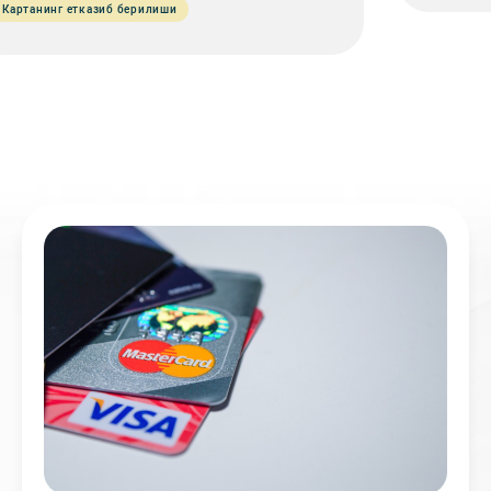
Картанинг етказиб берилиши