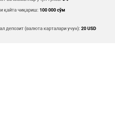
и қайта чиқариш:
100 000 сўм
л депозит (валюта карталари учун):
20 USD