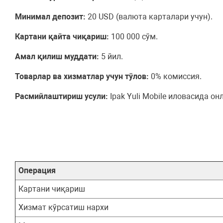
Минимал депозит:
20 USD (валюта карталари учун).
Картани қайта чиқариш:
100 000 сўм.
Амал қилиш муддати:
5 йил.
Товарлар ва хизматлар учун тўлов:
0% комиссия.
Расмийлаштириш усули:
Ipak Yuli Mobile иловасида о
Операция
Картани чиқариш
Хизмат кўрсатиш нархи