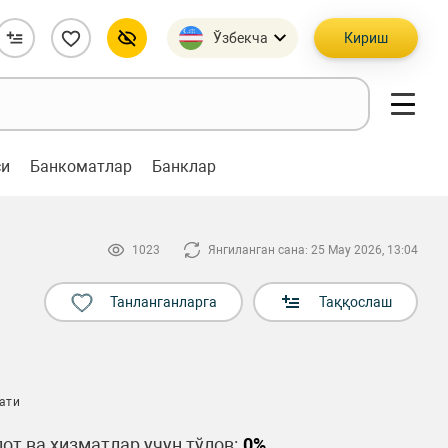
Ўзбекча
Кириш
си
Банкоматлар
Банклар
1023
Янгиланган сана: 25 May 2026, 13:04
Танланганларга
Таққослаш
ати
от ва хизматлар учун тўлов:
0%