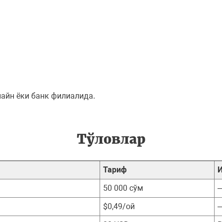
нлайн ёки банк филиалида.
Тўловлар
Тариф
50 000 сўм
$0,49/ой