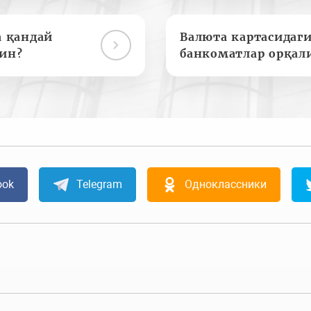
а қандай
Валюта картасидаги
ин?
банкоматлар орқал
ook
Telegram
Одноклассники