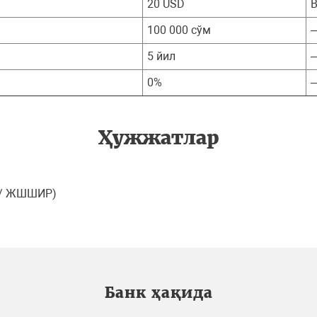
20 USD
В
100 000 сўм
5 йил
0%
Ҳужжатлар
Р / ЖШШИР)
Банк ҳақида