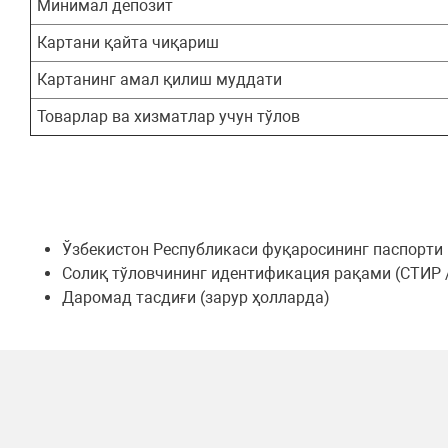
Минимал депозит
Картани қайта чиқариш
Картанинг амал қилиш муддати
Товарлар ва хизматлар учун тўлов
Ўзбекистон Республикаси фуқаросининг паспорти
Солиқ тўловчининг идентификация рақами (СТИ
Даромад тасдиғи (зарур ҳолларда)