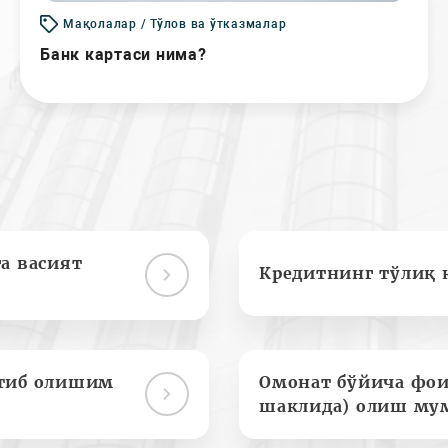
Мақолалар / Тўлов ва ўтказмалар
Банк картаси нима?
а васият
Кредитнинг тўлиқ 
отиб олишим
Омонат бўйича фои
шаклида) олиш му