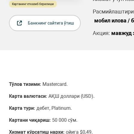
Картанинг етказиб берилиши
Расмийлаштириш
мобил илова / 
Банкнинг сайтига ўтиш
Акция:
мавжуд 
Тўлов тизими:
Mastercard.
Карта валютаси:
АҚШ доллари (USD).
Карта тури:
дебет, Platinum.
Картани чиқариш:
50 000 сўм.
Хизмат кўрсатиш нархи:
ойига $0,49.