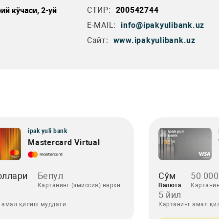
СТИР:
200542744
ий кўчаси, 2-уй
E-MAIL:
info@ipakyulibank.uz
Сайт:
www.ipakyulibank.uz
ipak yuli bank
Mastercard Virtual
оллари
Бепул
Сўм
50 000
Картанинг (эмиссия) нархи
Валюта
Картанин
5 йил
 амал қилиш муддати
Картанинг амал қи