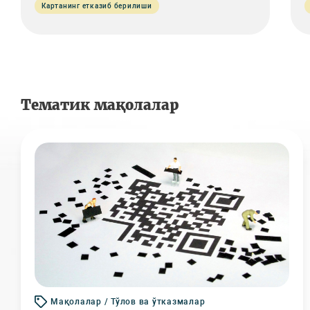
Картанинг етказиб берилиши
Тематик мақолалар
Мақолалар / Тўлов ва ўтказмалар