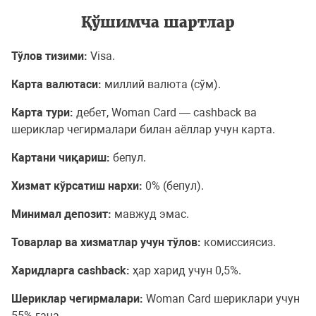
Қўшимча шартлар
Тўлов тизими:
Visa.
Карта валютаси:
миллий валюта (сўм).
Карта тури:
дебет, Woman Card — cashback ва
шериклар чегирмалари билан аёллар учун карта.
Картани чиқариш:
бепул.
Хизмат кўрсатиш нархи:
0% (бепул).
Минимал депозит:
мавжуд эмас.
Товарлар ва хизматлар учун тўлов:
комиссиясиз.
Харидларга cashback:
ҳар харид учун 0,5%.
Шериклар чегирмалари:
Woman Card шериклари учун
55% гача.