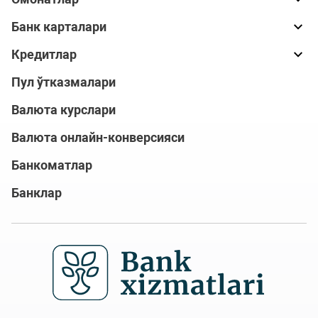
Банк карталари
Кредитлар
Пул ўтказмалари
Валюта курслари
Валюта онлайн-конверсияси
Банкоматлар
Банклар