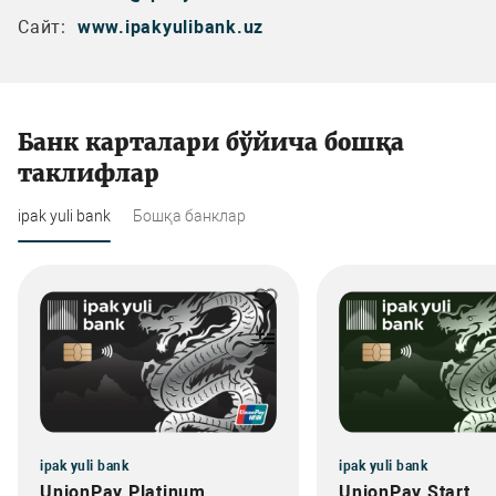
Сайт:
www.ipakyulibank.uz
Банк карталари бўйича бошқа
таклифлар
ipak yuli bank
Бошқа банклар
ipak yuli bank
ipak yuli bank
UnionPay Platinum
UnionPay Start