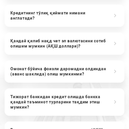
Кредитнинг тўлиқ қиймати нимани
англатади?
Қандай қилиб нақд чет эл валютасини сотиб
олишим мумкин (АҚШ доллари)?
Омонат бўйича фоизли даромадни олдиндан
(аванс шаклида) олиш мумкинми?
Тижорат банкидан кредит олишда банкка
қандай таъминот турларини тақдим этиш
мумкин?