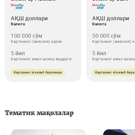
АҚШ доллари
АҚШ доллари
Валюта
Валюта
100 000 сўм
50 000 сўм
Картанинг (эмиссия) нархи
Картанинг (эмиссия) 
5 йил
5 йил
Картанинг амал қилиш муддати
Картанинг амал қили
Картанинг етказиб берилиши
Картанинг етказиб бер
Тематик мақолалар