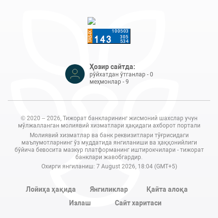
Ҳозир сайтда:
рўйхатдан ўтганлар - 0
меҳмонлар - 9
© 2020 – 2026, Тижорат банкларининг жисмоний шахслар учун
мўлжалланган молиявий хизматлари ҳақидаги ахборот портали
Молиявий хизматлар ва банк реквизитлари тўғрисидаги
маълумотларнинг ўз муддатида янгиланиши ва ҳаққонийлиги
бўйича бевосита мазкур платформанинг иштирокчилари - тижорат
банклари жавобгардир.
Охирги янгиланиш: 7 August 2026, 18:04 (GMT+5)
Лойиҳа ҳақида
Янгиликлар
Қайта алоқа
Излаш
Сайт харитаси