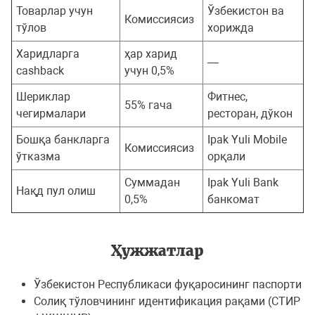
Товарлар учун
Ўзбекистон ва
Комиссиясиз
тўлов
хорижда
Харидларга
ҳар харид
—
cashback
учун 0,5%
Шериклар
Фитнес,
55% гача
чегирмалари
ресторан, дўкон
Бошқа банкларга
Ipak Yuli Mobile
Комиссиясиз
ўтказма
орқали
Суммадан
Ipak Yuli Bank
Нақд пул олиш
0,5%
банкомат
Ҳужжатлар
Ўзбекистон Республикаси фуқаросининг паспорти
Солиқ тўловчининг идентификация рақами (СТИР