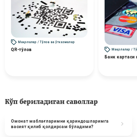
Мақолалар / Тўлов ва ўтказмалар
QR-тўлов
Мақолалар / Т
Банк картаси
Кўп бериладиган саволлар
Омонат маблағларимни қариндошларимга
васият қилиб қолдирсам бўладими?