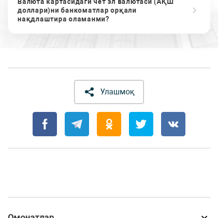
Валюта картасидаги чет эл валютаси (АҚШ
доллари)ни банкоматлар орқали
нақдлаштира оламанми?
Улашмоқ
Омонатлар