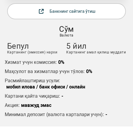
Банкнинг сайтига ўтиш
Сўм
Валюта
Бепул
5 йил
Картанинг (эмиссия) нархи
Картанинг амал қилиш муддати
Хизмат учун комиссия:
0%
Маҳсулот ва хизматлар учун тўлов:
0%
Расмийлаштириш усули:
мобил илова / банк офиси / онлайн
Картани қайта чиқариш:
-
Акция:
мавжуд эмас
Минимал депозит (валюта карталари учун):
-