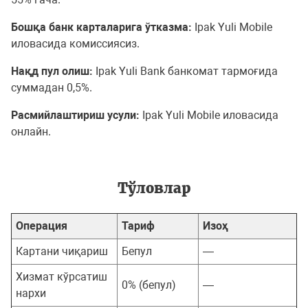
Бошқа банк карталарига ўтказма:
Ipak Yuli Mobile
иловасида комиссиясиз.
Нақд пул олиш:
Ipak Yuli Bank банкомат тармоғида
суммадан 0,5%.
Расмийлаштириш усули:
Ipak Yuli Mobile иловасида
онлайн.
Тўловлар
Операция
Тариф
Изоҳ
Картани чиқариш
Бепул
—
Хизмат кўрсатиш
0% (бепул)
—
нархи