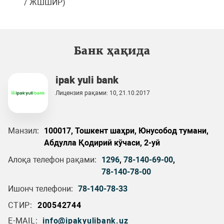
/ ЖШШИР)
Банк ҳақида
ipak yuli bank
Лицензия рақами: 10, 21.10.2017
Манзил:
100017, Тошкент шаҳри, Юнусобод тумани,
Абдулла Қодирий кўчаси, 2-уй
Алоқа телефон рақами:
1296
,
78-140-69-00
,
78-140-78-00
Ишонч телефони:
78-140-78-33
СТИР:
200542744
E-MAIL:
info@ipakyulibank.uz