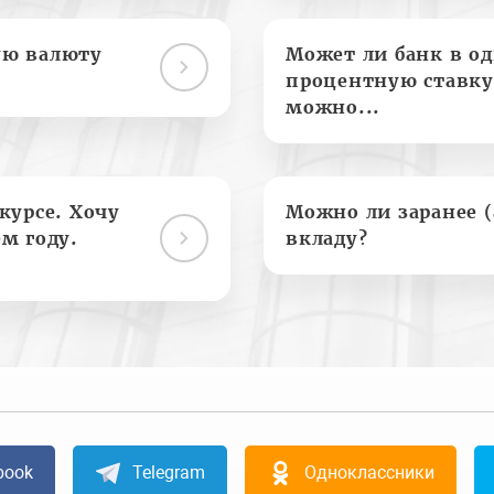
ую валюту
Может ли банк в о
процентную ставку
можно...
курсе. Хочу
Можно ли заранее 
м году.
вкладу?
book
Telegram
Одноклассники