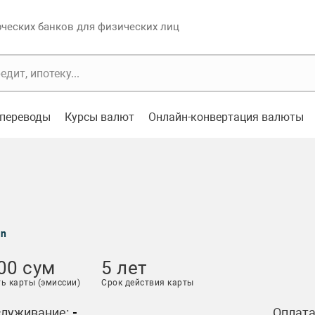
еских банков для физических лиц
переводы
Курсы валют
Онлайн-конвертация валюты
an
00 сум
5 лет
ь карты (эмиссии)
Срок действия карты
служивание:
-
Оплата