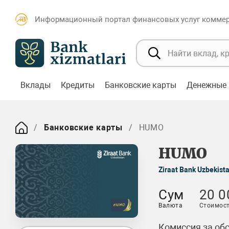
Информационный портал финансовых услуг коммерч
Вклады
Кредиты
Банковские карты
Денежные 
Банковские карты
HUMO
HUMO
Ziraat Bank Uzbekist
Сум
20 0
Валюта
Стоимост
Комиссия за об