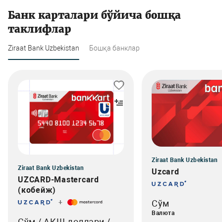
Банк карталари бўйича бошқа
таклифлар
Ziraat Bank Uzbekistan
Бошқа банклар
Ziraat Bank Uzbekistan
Ziraat Bank Uzbekistan
Uzcard
UZCARD-Mastercard
(кобейж)
Сўм
+
Валюта
Сўм / АҚШ доллари /