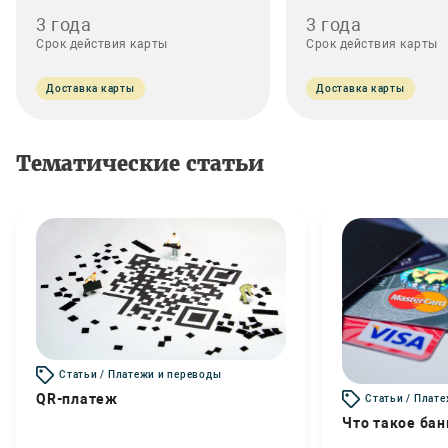
3 года
3 года
Срок действия карты
Срок действия карты
Доставка карты
Доставка карты
Тематические статьи
Статьи / Платежи и переводы
QR-платеж
Статьи / Плат
Что такое бан