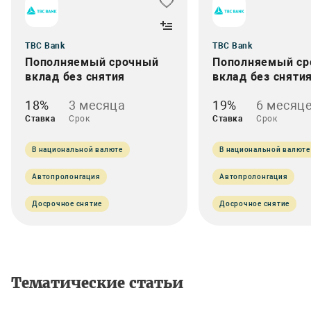
TBC Bank
TBC Bank
Пополняемый срочный
Пополняемый ср
вклад без снятия
вклад без сняти
18%
3 месяца
19%
6 месяц
Ставка
Срок
Ставка
Срок
В национальной валюте
В национальной валюте
Автопролонгация
Автопролонгация
Досрочное снятие
Досрочное снятие
Тематические статьи