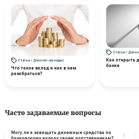
Статьи / Депоз
Как открыть д
Статьи / Депозит (вклады)
банке
Что такое вклад и как в нем
разобраться?
Часто задаваемые вопросы
Могу ли я завещать денежные средства по
банковскому вкладу своим родственникам?