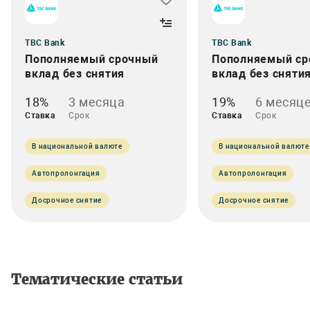
TBC Bank
TBC Bank
Пополняемый срочный
Пополняемый ср
вклад без снятия
вклад без сняти
18%
3 месяца
19%
6 месяц
Ставка
Срок
Ставка
Срок
В национальной валюте
В национальной валюте
Автопролонгация
Автопролонгация
Досрочное снятие
Досрочное снятие
Тематические статьи