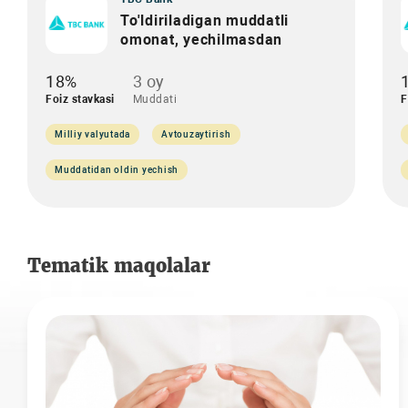
To'ldiriladigan muddatli
omonat, yechilmasdan
18%
3 oy
Foiz stavkasi
Muddati
F
Milliy valyutada
Avtouzaytirish
Muddatidan oldin yechish
Tematik maqolalar