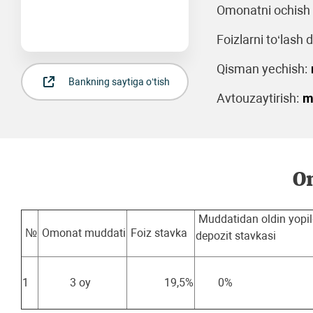
Omonatni ochish 
Foizlarni to‘lash d
Qisman yechish:
Bankning saytiga o‘tish
Avtouzaytirish:
m
Om
Muddatidan oldin yopi
№
Omonat muddati
Foiz stavka
depozit stavkasi
1
3 oy
19,5%
0%