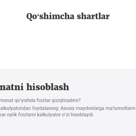
Qo‘shimcha shartlar
atni hisoblash
onat qo‘yishda foizlar qiziqtiradimi?
lkulyatoridan foydalaning: Asosiy maydonlarga ma'lumotlarni 
ar oylik foizlarni kalkulyator o‘zi hisoblaydi.