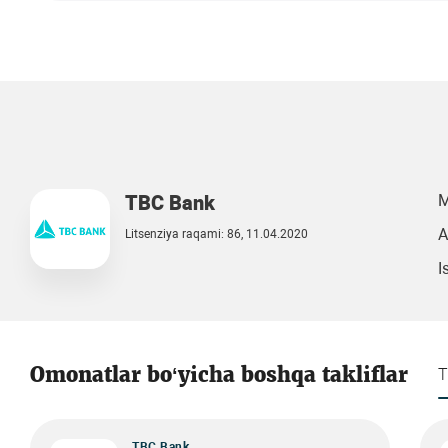
TBC Bank
M
A
Litsenziya raqami: 86, 11.04.2020
I
Omonatlar bo‘yicha boshqa takliflar
T
TBC Bank