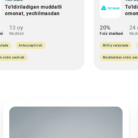
To'ldiriladigan muddatli
To'ld
omonat, yechilmasdan
omon
13 oy
20%
24 
si
Muddati
Foiz stavkasi
Mudd
yutada
Avtouzaytirish
Milliy valyutada
n oldin yechish
Muddatidan oldin yec