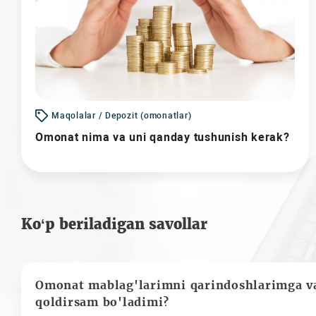
Maqolalar / Depozit (omonatlar)
Omonat nima va uni qanday tushunish kerak?
Ko‘p beriladigan savollar
Omonat mablag'larimni qarindoshlarimga va
qoldirsam bo'ladimi?