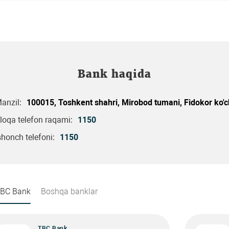
Bank haqida
anzil:
100015, Toshkent shahri, Mirobod tumani, Fidokor ko'c
loqa telefon raqami:
1150
shonch telefoni:
1150
BC Bank
Boshqa banklar
TBC Bank