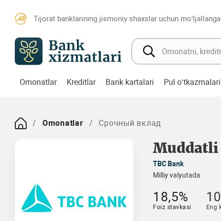
Tijorat banklarining jismoniy shaxslar uchun mo‘ljallanga
Omonatlar
Kreditlar
Bank kartalari
Pul o‘tkazmalari
Omonatlar
Срочный вклад
Muddatli
TBC Bank
Milliy valyutada
18,5%
10
Foiz stavkasi
Eng 