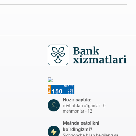
Hozir saytda:
ro'yhatdan o'tganlar - 0
mehmonlar - 12
Matnda xatolikni
ko’rdingizmi?
Sichqoncha bilan belgilang va