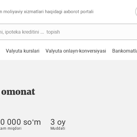
n moliyaviy xizmatlari haqidagi axborot portali
Valyuta kurslari
Valyuta onlayn-konversiyasi
Bankomatl
 omonat
0 000 so‘m
3 oy
kam miqdori
Muddati