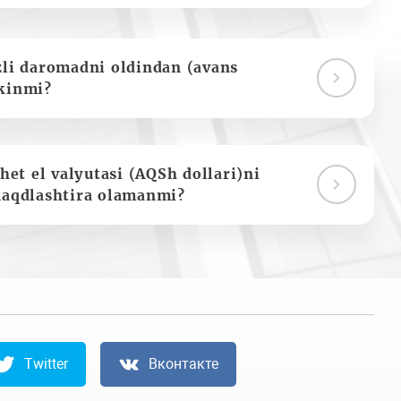
zli daromadni oldindan (avans
kinmi?
het el valyutasi (AQSh dollari)ni
naqdlashtira olamanmi?
Twitter
Вконтакте