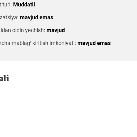
turi:
Muddatli
zatsiya:
mavjud emas
dan oldin yechish:
mavjud
cha mablag‘ kiritish imkoniyati:
mavjud emas
ali