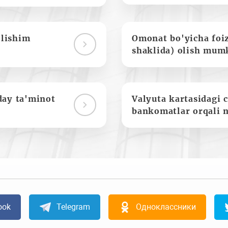
olishim
Omonat bo'yicha foi
shaklida) olish mum
day ta'minot
Valyuta kartasidagi c
bankomatlar orqali 
ook
Telegram
Одноклассники