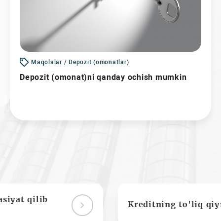
Maqolalar / Depozit (omonatlar)
Depozit (omonat)ni qanday ochish mumkin
siyat qilib
Kreditning to'liq qi