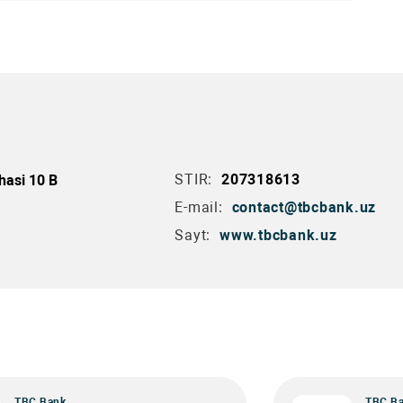
STIR:
207318613
hasi 10 B
E-mail:
contact@tbcbank.uz
Sayt:
www.tbcbank.uz
TBC Bank
TBC B