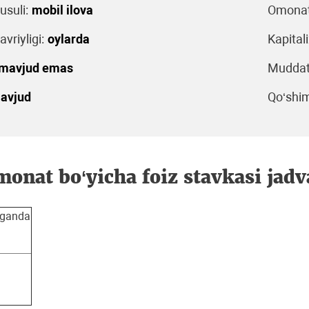
usuli:
mobil ilova
Omonat 
avriyligi:
oylarda
Kapitali
mavjud emas
Muddati
avjud
Qo‘shim
onat bo‘yicha foiz stavkasi jadv
lganda