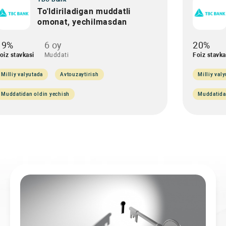
To'ldiriladigan muddatli
omonat, yechilmasdan
19%
6 oy
20%
oiz stavkasi
Muddati
Foiz stavka
Milliy valyutada
Avtouzaytirish
Milliy val
Muddatidan oldin yechish
Muddatida