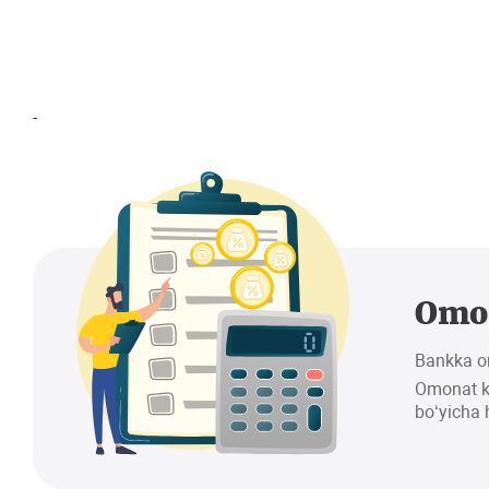
-
Omon
Bankka om
Omonat ka
bo‘yicha h