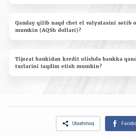
Qanday qilib naqd chet el valyutasini sotib 
mumkin (AQSh dollari)?
Tijorat bankidan kredit olishda bankka qan
turlarini taqdim etish mumkin?
Ulashmoq
Faceb