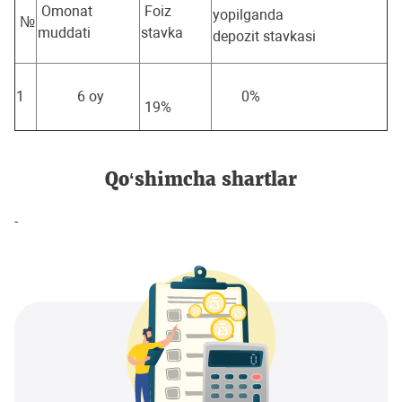
Omonat
Foiz
yopilganda
№
muddati
stavka
depozit stavkasi
1
6 oy
0%
19%
Qo‘shimcha shartlar
-