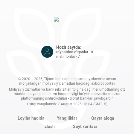
Hozir saytda:
ro'yhatdan o'tganlar - 0
mehmonlar - 7
© 2020 – 2026, Tijorat banklarining jismoniy shaxslar uchun
mo‘ljallangan moliyaviy xizmatlari haqidagi axborot portali
Moliyaviy xizmatlar va bank rekvizitlari to‘g‘risidagi ma'lumotlarning o‘z
muddatida yangilanishi va haqqoniyligi bo‘yicha bevosita mazkur
platformaning ishtirokchilari - tijorat banklari javobgardir.
Oxirgi yangilanish: 7 August 2026, 18:04 (GMT+5)
Loyiha haqida
Yangiliklar
Qayta aloqa
Izlash
Sayt xaritasi