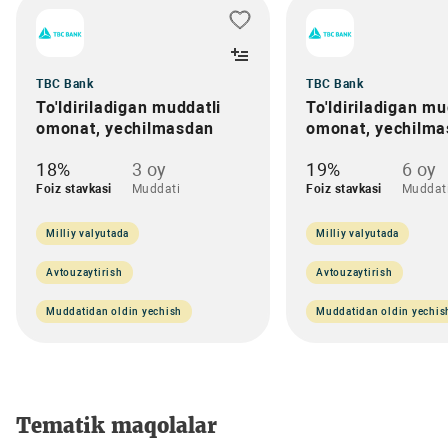
TBC Bank
TBC Bank
To'ldiriladigan muddatli
To'ldiriladigan mu
omonat, yechilmasdan
omonat, yechilm
18%
3 oy
19%
6 oy
Foiz stavkasi
Muddati
Foiz stavkasi
Muddat
Milliy valyutada
Milliy valyutada
Avtouzaytirish
Avtouzaytirish
Muddatidan oldin yechish
Muddatidan oldin yechis
Tematik maqolalar