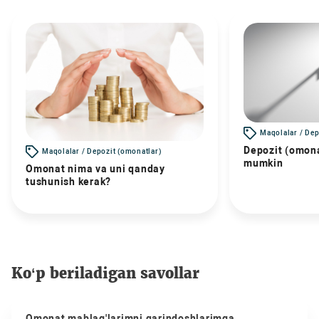
Maqolalar / Dep
Depozit (omona
Maqolalar / Depozit (omonatlar)
mumkin
Omonat nima va uni qanday
tushunish kerak?
Ko‘p beriladigan savollar
Omonat mablag'larimni qarindoshlarimga