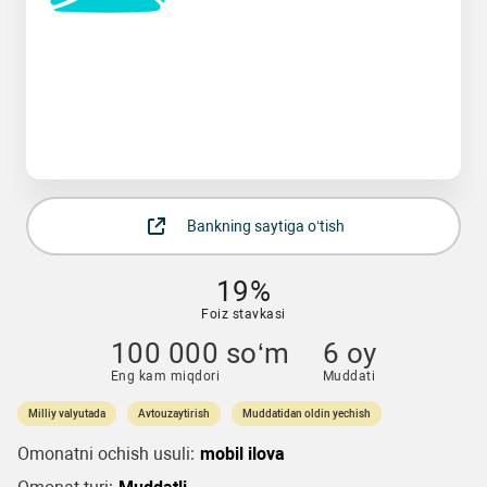
Bankning saytiga o‘tish
19%
Foiz stavkasi
100 000 so‘m
6 oy
Eng kam miqdori
Muddati
Milliy valyutada
Avtouzaytirish
Muddatidan oldin yechish
Omonatni ochish usuli:
mobil ilova