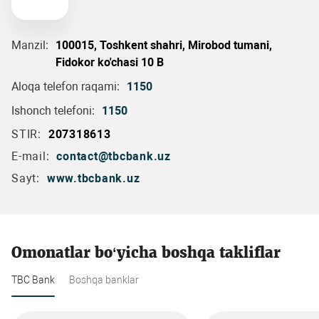
Manzil:
100015, Toshkent shahri, Mirobod tumani,
Fidokor ko'chasi 10 B
Aloqa telefon raqami:
1150
Ishonch telefoni:
1150
STIR:
207318613
E-mail:
contact@tbcbank.uz
Sayt:
www.tbcbank.uz
Omonatlar bo‘yicha boshqa takliflar
TBC Bank
Boshqa banklar