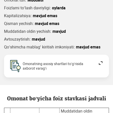
Omonat turi:
Muddatli
Foizlarni to‘lash davriyligi:
oylarda
Kapitalizatsiya:
mavjud emas
Qisman yechish:
mavjud emas
Muddatidan oldin yechish:
mavjud
Avtouzaytirish:
mavjud
Qo‘shimcha mablag‘ kiritish imkoniyati:
mavjud emas
Omonatning asosiy shartlari to‘g‘risida
axborot varag‘i
Omonat bo‘yicha foiz stavkasi jadvali
Muddatidan oldin