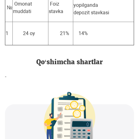
Omonat
Foiz
yopilganda
№
muddati
stavka
depozit stavkasi
1
24 oy
21%
14%
Qo‘shimcha shartlar
-