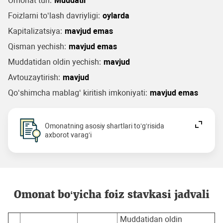
Omonat turi:
Muddatli
Foizlarni to‘lash davriyligi:
oylarda
Kapitalizatsiya:
mavjud emas
Qisman yechish:
mavjud emas
Muddatidan oldin yechish:
mavjud
Avtouzaytirish:
mavjud
Qo‘shimcha mablag‘ kiritish imkoniyati:
mavjud emas
Omonatning asosiy shartlari to‘g‘risida
axborot varag‘i
Omonat bo‘yicha foiz stavkasi jadvali
Muddatidan oldin