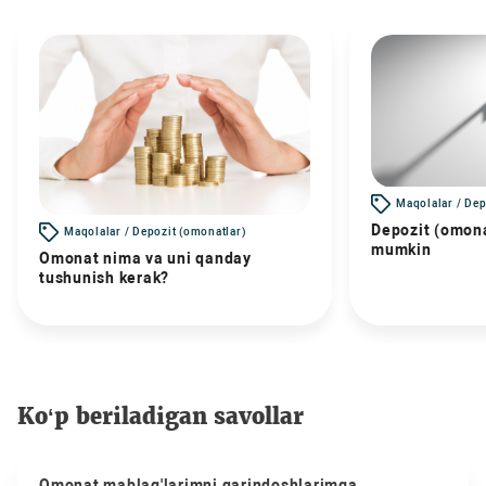
Maqolalar / Dep
Depozit (omona
Maqolalar / Depozit (omonatlar)
mumkin
Omonat nima va uni qanday
tushunish kerak?
Ko‘p beriladigan savollar
Omonat mablag'larimni qarindoshlarimga