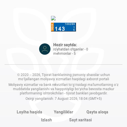
Hozir saytda:
ro'yhatdan o'tganlar - 0
mehmonlar - 5
© 2020 – 2026, Tijorat banklarining jismoniy shaxslar uchun
mo‘ljallangan moliyaviy xizmatlari haqidagi axborot portali
Moliyaviy xizmatlar va bank rekvizitlari to‘g‘risidagi ma'lumotlarning o‘z
muddatida yangilanishi va haqqoniyligi bo‘yicha bevosita mazkur
platformaning ishtirokchilari - tijorat banklari javobgardir.
Oxirgi yangilanish: 7 August 2026, 18:04 (GMT+5)
Loyiha haqida
Yangiliklar
Qayta aloqa
Izlash
Sayt xaritasi