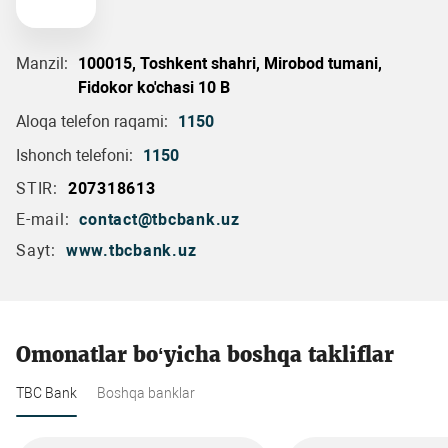
Manzil:
100015, Toshkent shahri, Mirobod tumani,
Fidokor ko'chasi 10 B
Aloqa telefon raqami:
1150
Ishonch telefoni:
1150
STIR:
207318613
E-mail:
contact@tbcbank.uz
Sayt:
www.tbcbank.uz
Omonatlar bo‘yicha boshqa takliflar
TBC Bank
Boshqa banklar