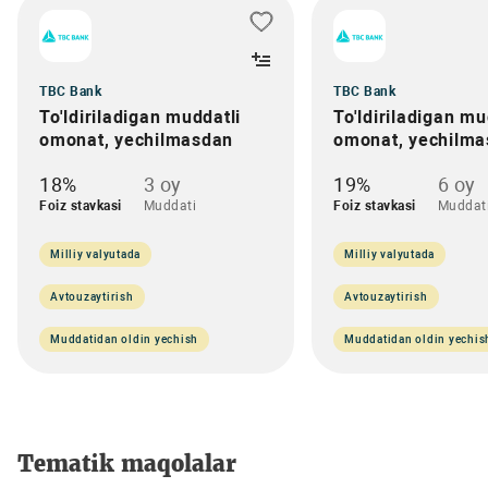
TBC Bank
TBC Bank
To'ldiriladigan muddatli
To'ldiriladigan mu
omonat, yechilmasdan
omonat, yechilm
18%
3 oy
19%
6 oy
Foiz stavkasi
Muddati
Foiz stavkasi
Muddat
Milliy valyutada
Milliy valyutada
Avtouzaytirish
Avtouzaytirish
Muddatidan oldin yechish
Muddatidan oldin yechis
Tematik maqolalar