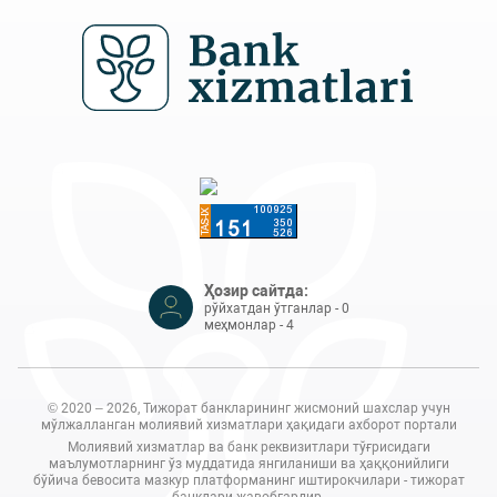
Ҳозир сайтда:
рўйхатдан ўтганлар - 0
меҳмонлар - 4
© 2020 – 2026, Тижорат банкларининг жисмоний шахслар учун
мўлжалланган молиявий хизматлари ҳақидаги ахборот портали
Молиявий хизматлар ва банк реквизитлари тўғрисидаги
маълумотларнинг ўз муддатида янгиланиши ва ҳаққонийлиги
бўйича бевосита мазкур платформанинг иштирокчилари - тижорат