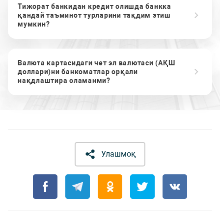
Тижорат банкидан кредит олишда банкка
қандай таъминот турларини тақдим этиш
мумкин?
Валюта картасидаги чет эл валютаси (АҚШ
доллари)ни банкоматлар орқали
нақдлаштира оламанми?
Улашмоқ