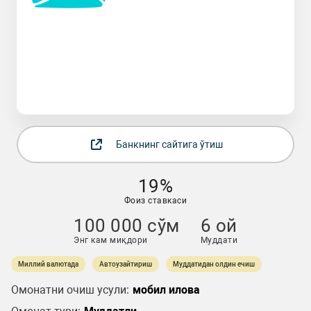
Банкнинг сайтига ўтиш
19%
Фоиз ставкаси
100 000 сўм
6 ой
Энг кам миқдори
Муддати
Миллий валютада
Автоузайтириш
Муддатидан олдин ечиш
Омонатни очиш усули:
мобил илова