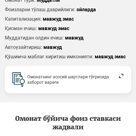
Омонат тури:
Муддатли
Фоизларни тўлаш даврийлиги:
ойларда
Капитализация:
мавжуд эмас
Қисман ечиш:
мавжуд эмас
Муддатидан олдин ечиш:
мавжуд
Автоузайтириш:
мавжуд
Қўшимча маблағ киритиш имконияти:
мавжуд эмас
Омонатнинг асосий шартлари тўғрисида
ахборот варағи
Омонат бўйича фоиз ставкаси
жадвали