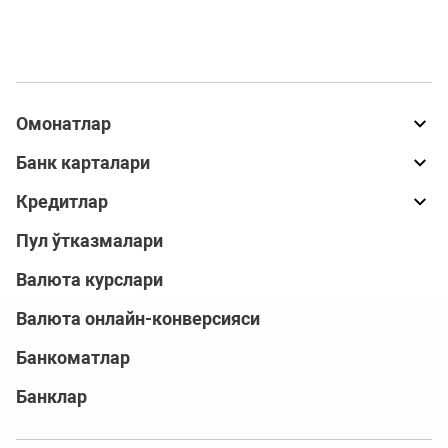
Омонатлар
Банк карталари
Кредитлар
Пул ўтказмалари
Валюта курслари
Валюта онлайн-конверсияси
Банкоматлар
Банклар