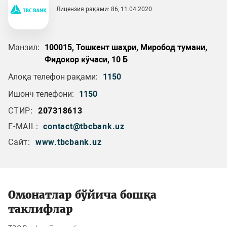
Лицензия рақами: 86, 11.04.2020
Манзил:
100015, Тошкент шаҳри, Миробод тумани,
Фидокор кўчаси, 10 Б
Алоқа телефон рақами:
1150
Ишонч телефони:
1150
СТИР:
207318613
E-MAIL:
contact@tbcbank.uz
Сайт:
www.tbcbank.uz
Омонатлар бўйича бошқа
таклифлар