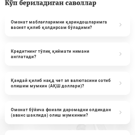
Кўп бериладиган саволлар
Омонат маблағларимни қариндошларимга
васият қилиб қолдирсам бўладими?
Кредитнинг тўлиқ қиймати нимани
англатади?
Қандай қилиб нақд чет эл валютасини сотиб
олишим мумкин (АҚШ доллари)?
Омонат бўйича фоизли даромадни олдиндан
(аванс шаклида) олиш мумкинми?