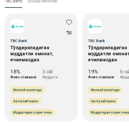
TBC Bank
Бошқа банклар
TBC Bank
TBC Bank
Тўлдириладиган
Тўлдириладиган
муддатли омонат,
муддатли омонат
ечилмасдан
ечилмасдан
18%
3 ой
19%
6 о
Фоиз ставкаси
Муддати
Фоиз ставкаси
Мудд
Миллий валютада
Миллий валютада
Автоузайтириш
Автоузайтириш
Муддатидан олдин ечиш
Муддатидан олдин ечи