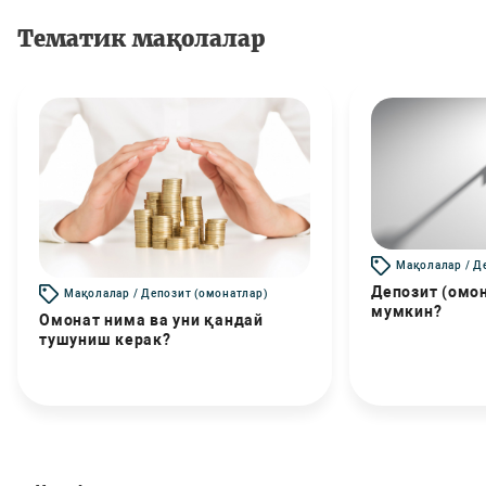
Тематик мақолалар
Мақолалар / Д
Депозит (омо
Мақолалар / Депозит (омонатлар)
мумкин?
Омонат нима ва уни қандай
тушуниш керак?