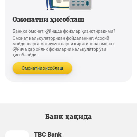
Омонатни ҳисоблаш
Банкка омонат қўйишда фоизлар қизиқтирадими?
Омонат калькуляторидан фойдаланинг: Асосий
майдонларга маълумотларни киритинг ва омонат
бўйича ҳар ойлик фоизларни калькулятор ўзи
ҳисоблайди.
Омонатни ҳисоблаш
Банк ҳақида
TBC Bank