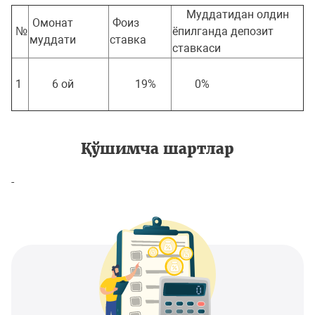
Муддатидан олдин
Омонат
Фоиз
№
ёпилганда депозит
муддати
ставка
ставкаси
1
6 ой
19%
0%
Қўшимча шартлар
-