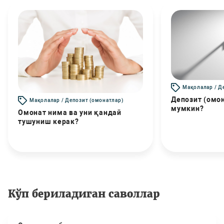
Мақолалар / Д
Депозит (омо
Мақолалар / Депозит (омонатлар)
мумкин?
Омонат нима ва уни қандай
тушуниш керак?
Кўп бериладиган саволлар