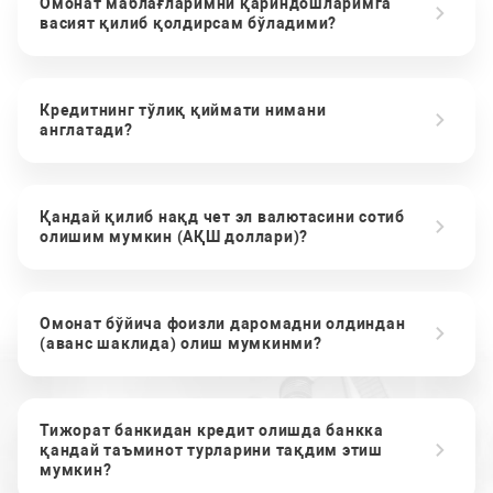
Омонат маблағларимни қариндошларимга
васият қилиб қолдирсам бўладими?
Кредитнинг тўлиқ қиймати нимани
англатади?
Қандай қилиб нақд чет эл валютасини сотиб
олишим мумкин (АҚШ доллари)?
Омонат бўйича фоизли даромадни олдиндан
(аванс шаклида) олиш мумкинми?
Тижорат банкидан кредит олишда банкка
қандай таъминот турларини тақдим этиш
мумкин?