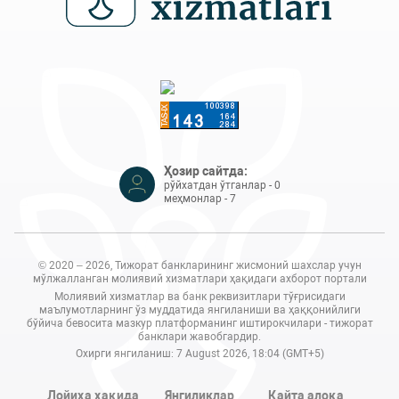
Ҳозир сайтда:
рўйхатдан ўтганлар - 0
меҳмонлар - 7
© 2020 – 2026, Тижорат банкларининг жисмоний шахслар учун
мўлжалланган молиявий хизматлари ҳақидаги ахборот портали
Молиявий хизматлар ва банк реквизитлари тўғрисидаги
маълумотларнинг ўз муддатида янгиланиши ва ҳаққонийлиги
бўйича бевосита мазкур платформанинг иштирокчилари - тижорат
банклари жавобгардир.
Охирги янгиланиш: 7 August 2026, 18:04 (GMT+5)
Лойиҳа ҳақида
Янгиликлар
Қайта алоқа