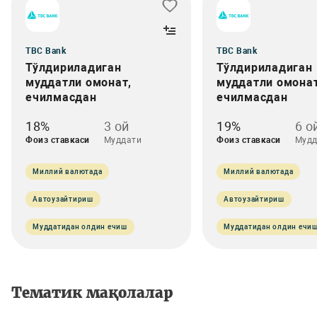
TBC Bank
TBC Bank
Тўлдириладиган
Тўлдириладиган
муддатли омонат,
муддатли омонат
ечилмасдан
ечилмасдан
18%
3 ой
19%
6 о
Фоиз ставкаси
Муддати
Фоиз ставкаси
Мудд
Миллий валютада
Миллий валютада
Автоузайтириш
Автоузайтириш
Муддатидан олдин ечиш
Муддатидан олдин ечи
Тематик мақолалар