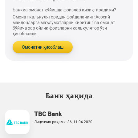
Банкка омонат қўйишда фоизлар қизиқтирадими?
Омонат калькуляторидан фойдаланинг: Асосий
майдонларга маълумотларни киритинг ва омонат
бўйича ҳар ойлик фоизларни калькулятор ўзи
ҳисоблайди.
Омонатни ҳисоблаш
Банк ҳақида
TBC Bank
Лицензия рақами: 86, 11.04.2020