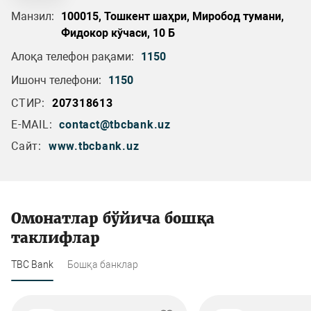
Манзил:
100015, Тошкент шаҳри, Миробод тумани,
Фидокор кўчаси, 10 Б
Алоқа телефон рақами:
1150
Ишонч телефони:
1150
СТИР:
207318613
E-MAIL:
contact@tbcbank.uz
Сайт:
www.tbcbank.uz
Омонатлар бўйича бошқа
таклифлар
TBC Bank
Бошқа банклар