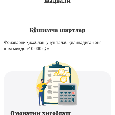
жадвали
-
Қўшимча шартлар
Фоизларни ҳисоблаш учун талаб қилинадиган энг
кам миқдор-10 000 сўм.
Омонатни ҳисоблаш