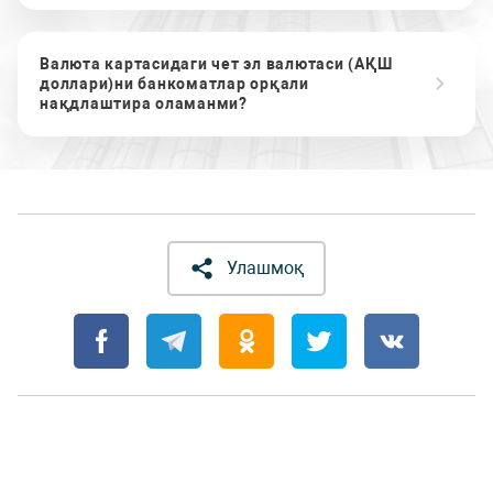
Валюта картасидаги чет эл валютаси (АҚШ
доллари)ни банкоматлар орқали
нақдлаштира оламанми?
Улашмоқ