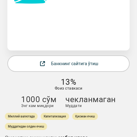
Банкнинг сайтига ўтиш
13%
Фоиз ставкаси
1000 сўм
чекланмаган
Энг кам миқдори
Муддати
Миллий валютада
Капитализация
Қисман ечиш
Муддатидан олдин ечиш