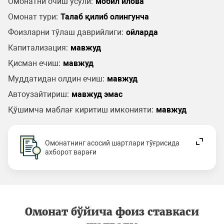
Омонатни очиш усули:
мобил илова
Омонат тури:
Талаб қилиб олингунча
Фоизларни тўлаш даврийлиги:
ойларда
Капитализация:
мавжуд
Қисман ечиш:
мавжуд
Муддатидан олдин ечиш:
мавжуд
Автоузайтириш:
мавжуд эмас
Қўшимча маблағ киритиш имконияти:
мавжуд
Омонатнинг асосий шартлари тўғрисида
ахборот варағи
Омонат бўйича фоиз ставкаси