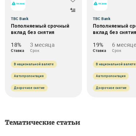
TBC Bank
TBC Bank
Пополняемый срочный
Пополняемый ср
вклад без снятия
вклад без сняти
18%
3 месяца
19%
6 месяц
Ставка
Срок
Ставка
Срок
В национальной валюте
В национальной валюте
Автопролонгация
Автопролонгация
Досрочное снятие
Досрочное снятие
Тематические статьи