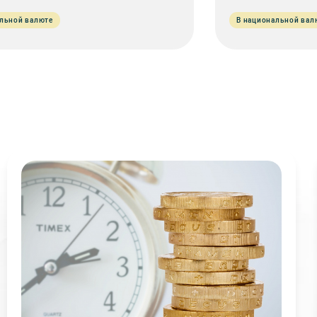
альной валюте
В национальной вал