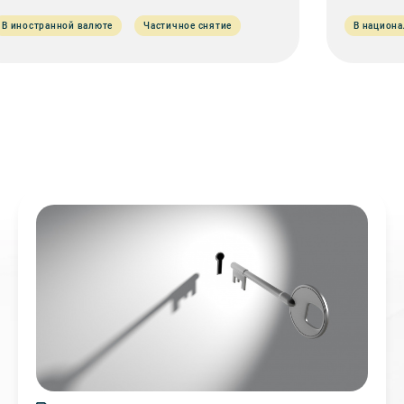
В иностранной валюте
Частичное снятие
В национ