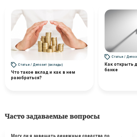
Статьи / Депоз
Как открыть д
Статьи / Депозит (вклады)
банке
Что такое вклад и как в нем
разобраться?
Часто задаваемые вопросы
Могу ли я завещать денежные средства по