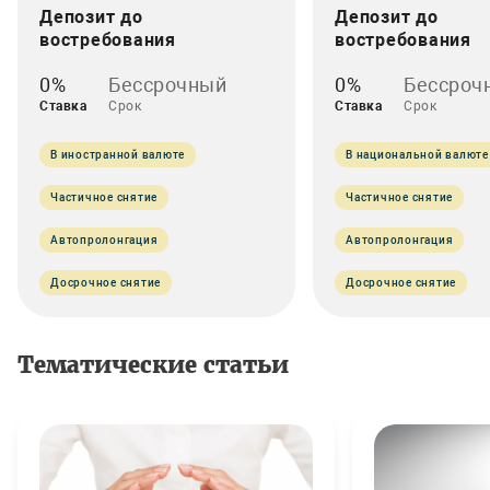
Депозит до
Депозит до
востребования
востребования
0%
Бессрочный
0%
Бессроч
Ставка
Срок
Ставка
Срок
В иностранной валюте
В национальной валюте
Частичное снятие
Частичное снятие
Автопролонгация
Автопролонгация
Досрочное снятие
Досрочное снятие
Тематические статьи