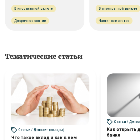
В иностранной валюте
В иностранной валюте
Досрочное снятие
Частичное снятие
Тематические статьи
Статьи / Депоз
Как открыть д
Статьи / Депозит (вклады)
банке
Что такое вклад и как в нем