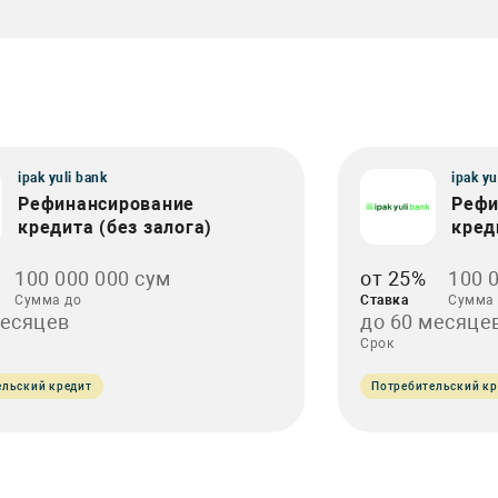
ipak yuli bank
ipak yu
Рефинансирование
Рефи
кредита (без залога)
кред
100 000 000 сум
от 25%
100 
Сумма до
Ставка
Сумма 
месяцев
до 60 месяце
Срок
ельский кредит
Потребительский кр