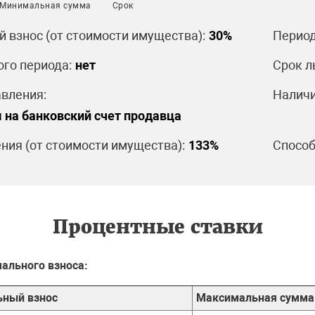
Минимальная сумма
Срок
 взнос (от стоимости имущества):
30%
Период
ого периода:
нет
Срок л
вления:
Наличи
 на банковский счет продавца
ния (от стоимости имущества):
133%
Способ
Процентные ставки
чального взноса:
ьный взнос
Максимальная сумма