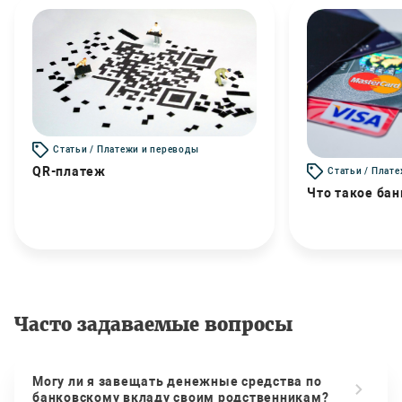
Статьи / Платежи и переводы
QR-платеж
Статьи / Плат
Что такое бан
Часто задаваемые вопросы
Могу ли я завещать денежные средства по
банковскому вкладу своим родственникам?