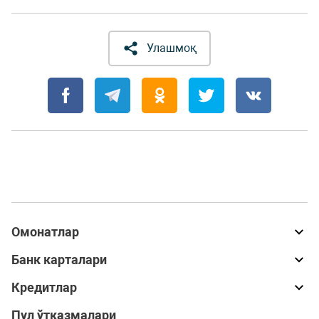
Улашмоқ
Омонатлар
Банк карталари
Кредитлар
Пул ўтказмалари