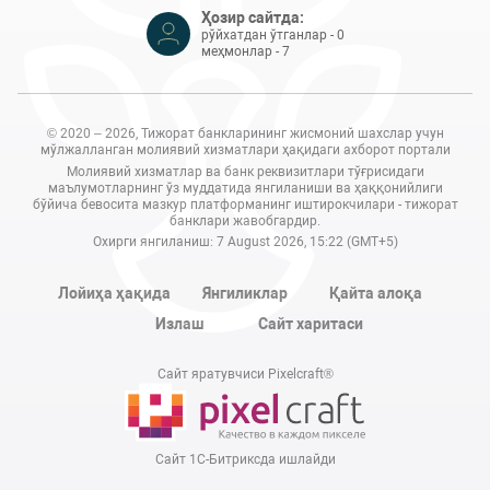
Ҳозир сайтда:
рўйхатдан ўтганлар - 0
меҳмонлар - 7
© 2020 – 2026, Тижорат банкларининг жисмоний шахслар учун
мўлжалланган молиявий хизматлари ҳақидаги ахборот портали
Молиявий хизматлар ва банк реквизитлари тўғрисидаги
маълумотларнинг ўз муддатида янгиланиши ва ҳаққонийлиги
бўйича бевосита мазкур платформанинг иштирокчилари - тижорат
банклари жавобгардир.
Охирги янгиланиш: 7 August 2026, 15:22 (GMT+5)
Лойиҳа ҳақида
Янгиликлар
Қайта алоқа
Излаш
Сайт харитаси
Сайт яратувчиси Pixelcraft®
Сайт 1C-Битриксда ишлайди