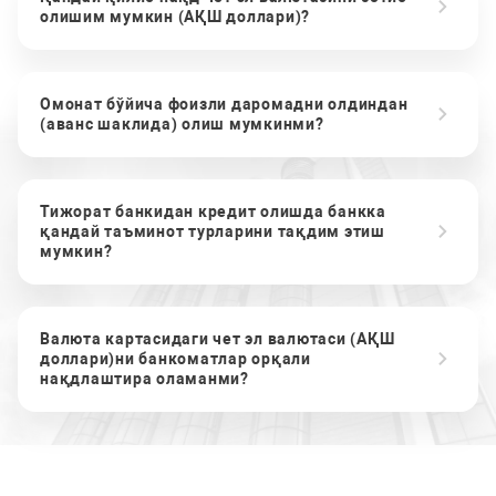
олишим мумкин (АҚШ доллари)?
Омонат бўйича фоизли даромадни олдиндан
(аванс шаклида) олиш мумкинми?
Тижорат банкидан кредит олишда банкка
қандай таъминот турларини тақдим этиш
мумкин?
Валюта картасидаги чет эл валютаси (АҚШ
доллари)ни банкоматлар орқали
нақдлаштира оламанми?