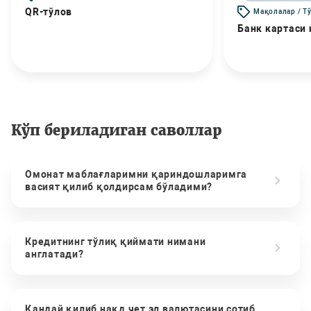
QR-тўлов
Мақолалар / Т
Банк картаси
Кўп бериладиган саволлар
Омонат маблағларимни қариндошларимга
васият қилиб қолдирсам бўладими?
Кредитнинг тўлиқ қиймати нимани
англатади?
Қандай қилиб нақд чет эл валютасини сотиб