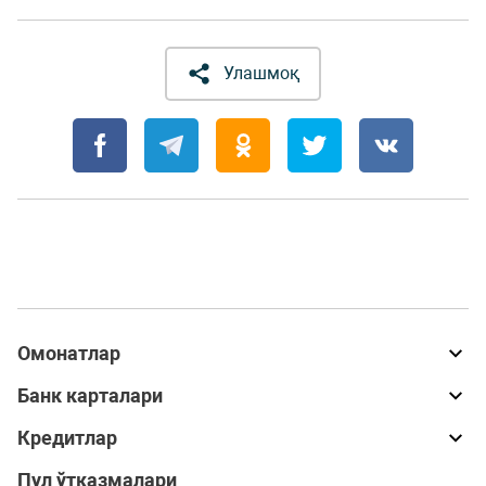
Улашмоқ
Омонатлар
Банк карталари
Кредитлар
Пул ўтказмалари