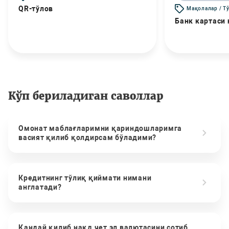
QR-тўлов
Мақолалар / Т
Банк картаси
Кўп бериладиган саволлар
Омонат маблағларимни қариндошларимга
васият қилиб қолдирсам бўладими?
Кредитнинг тўлиқ қиймати нимани
англатади?
Қандай қилиб нақд чет эл валютасини сотиб