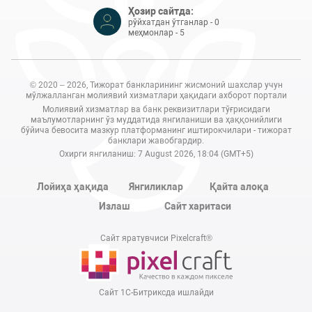
Ҳозир сайтда:
рўйхатдан ўтганлар - 0
меҳмонлар - 5
© 2020 – 2026, Тижорат банкларининг жисмоний шахслар учун
мўлжалланган молиявий хизматлари ҳақидаги ахборот портали
Молиявий хизматлар ва банк реквизитлари тўғрисидаги
маълумотларнинг ўз муддатида янгиланиши ва ҳаққонийлиги
бўйича бевосита мазкур платформанинг иштирокчилари - тижорат
банклари жавобгардир.
Охирги янгиланиш: 7 August 2026, 18:04 (GMT+5)
Лойиҳа ҳақида
Янгиликлар
Қайта алоқа
Излаш
Сайт харитаси
Сайт яратувчиси Pixelcraft®
Сайт 1C-Битриксда ишлайди