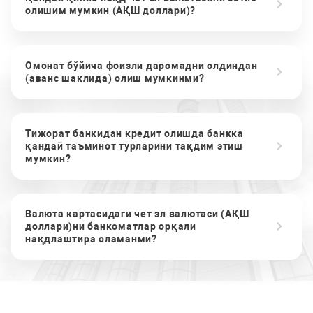
олишим мумкин (АҚШ доллари)?
Омонат бўйича фоизли даромадни олдиндан
(аванс шаклида) олиш мумкинми?
Тижорат банкидан кредит олишда банкка
қандай таъминот турларини тақдим этиш
мумкин?
Валюта картасидаги чет эл валютаси (АҚШ
доллари)ни банкоматлар орқали
нақдлаштира оламанми?