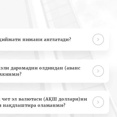
қиймати нимани англатади?
зли даромадни олдиндан (аванс
мкинми?
 чет эл валютаси (АҚШ доллари)ни
и нақдлаштира оламанми?