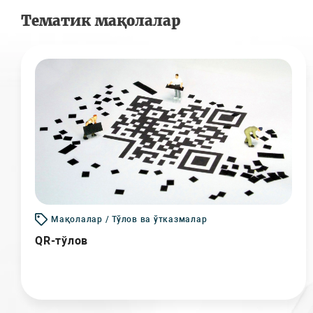
Тематик мақолалар
Мақолалар / Тўлов ва ўтказмалар
QR-тўлов