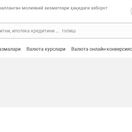
жалланган молиявий хизматлари ҳақидаги ахборот
казмалари
Валюта курслари
Валюта онлайн-конверсия