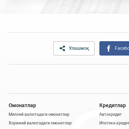
Улашмоқ
Faceb
Омонатлар
Кредитлар
Миллий валютадаги омонатлар
Автокредит
Хорижий валютадаги омонатлар
Ипотека креди