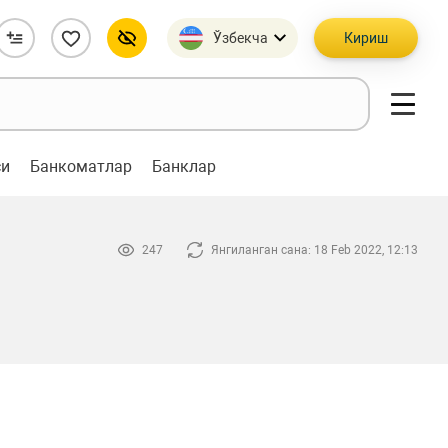
Ўзбекча
Кириш
си
Банкоматлар
Банклар
247
Янгиланган сана: 18 Feb 2022, 12:13