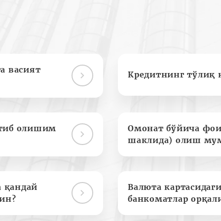
а васият
Кредитнинг тўлиқ 
отиб олишим
Омонат бўйича фои
шаклида) олиш му
а қандай
Валюта картасидаги
ин?
банкоматлар орқал