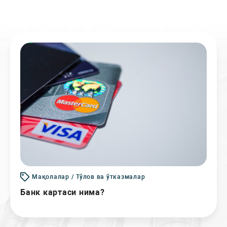
Мақолалар / Тўлов ва ўтказмалар
Банк картаси нима?