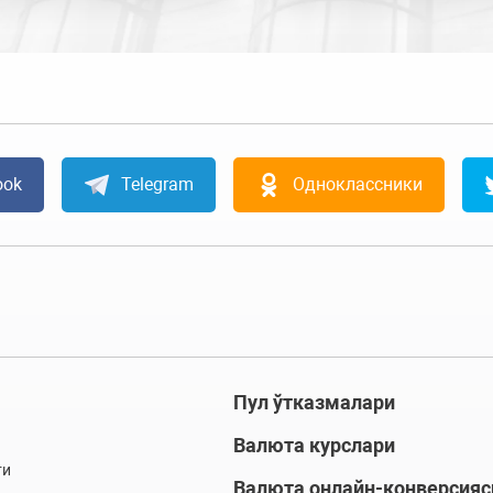
ook
Telegram
Одноклассники
Пул ўтказмалари
Валюта курслари
ти
Валюта онлайн-конверсияс