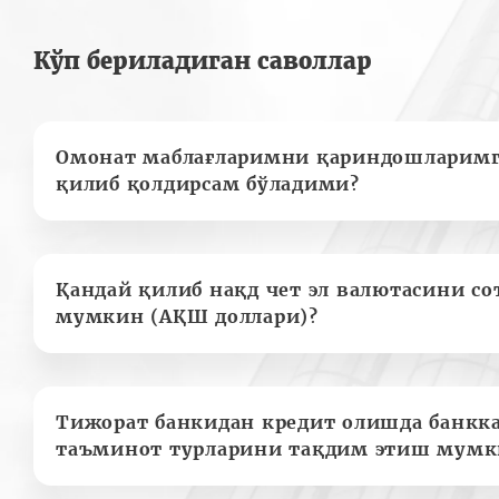
Кўп бериладиган саволлар
Омонат маблағларимни қариндошларимг
қилиб қолдирсам бўладими?
Қандай қилиб нақд чет эл валютасини с
мумкин (АҚШ доллари)?
Тижорат банкидан кредит олишда банкк
таъминот турларини тақдим этиш мумк