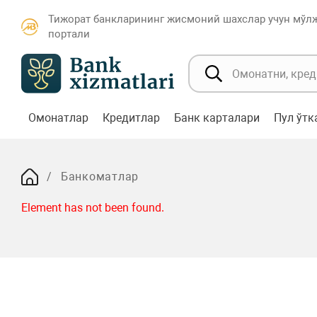
Тижорат банкларининг жисмоний шахслар учун мўл
портали
Омонатлар
Кредитлар
Банк карталари
Пул ўт
Банкоматлар
Element has not been found.