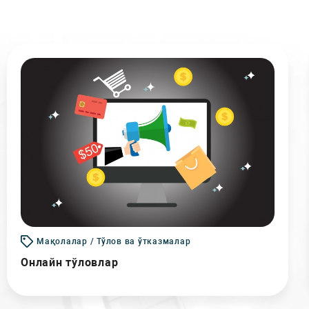
Мақолалар / Тўлов ва ўтказмалар
Онлайн тўловлар