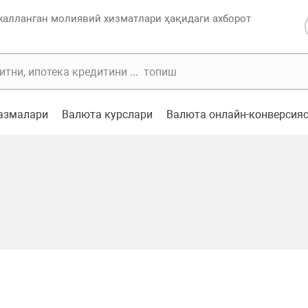
жалланган молиявий хизматлари ҳақидаги ахборот
казмалари
Валюта курслари
Валюта онлайн-конверсия