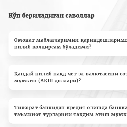
Кўп бериладиган саволлар
Омонат маблағларимни қариндошларимг
қилиб қолдирсам бўладими?
Қандай қилиб нақд чет эл валютасини с
мумкин (АҚШ доллари)?
Тижорат банкидан кредит олишда банкк
таъминот турларини тақдим этиш мумк