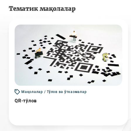
Тематик мақолалар
Мақолалар / Тўлов ва ўтказмалар
QR-тўлов