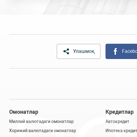
Улашмоқ
Faceb
Омонатлар
Кредитлар
Миллий валютадаги омонатлар
Автокредит
Хорижий валютадаги омонатлар
Ипотека креди