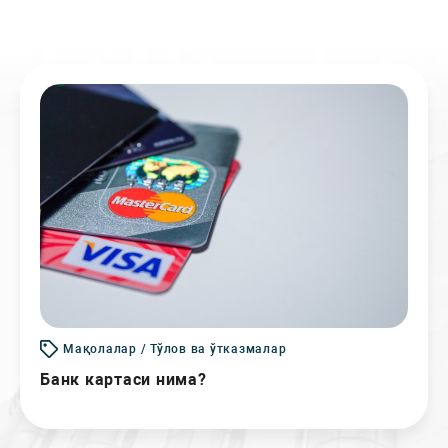
Мақолалар / Тўлов ва ўтказмалар
Банк картаси нима?