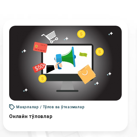
Мақолалар / Тўлов ва ўтказмалар
Онлайн тўловлар