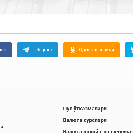
ook
Telegram
Одноклассники
Пул ўтказмалари
Валюта курслари
ти
Валюта онлайн-конверсияс