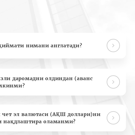
қиймати нимани англатади?
зли даромадни олдиндан (аванс
мкинми?
 чет эл валютаси (АҚШ доллари)ни
и нақдлаштира оламанми?