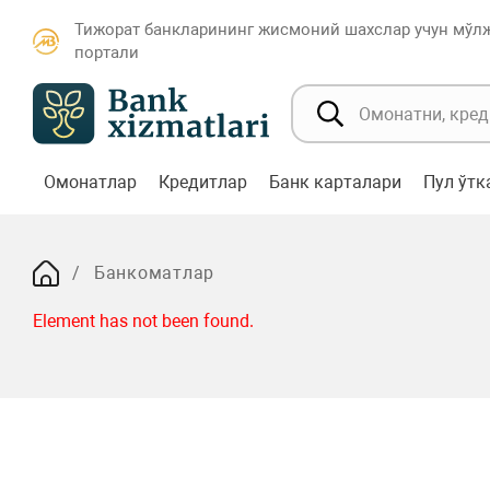
Тижорат банкларининг жисмоний шахслар учун мўл
портали
Омонатлар
Кредитлар
Банк карталари
Пул ўт
Банкоматлар
Element has not been found.