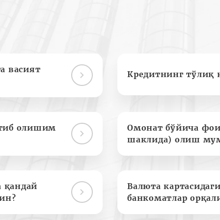
а васият
Кредитнинг тўлиқ 
отиб олишим
Омонат бўйича фои
шаклида) олиш му
а қандай
Валюта картасидаги
ин?
банкоматлар орқал