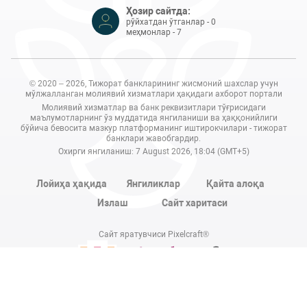
Ҳозир сайтда:
рўйхатдан ўтганлар - 0
меҳмонлар - 7
© 2020 – 2026, Тижорат банкларининг жисмоний шахслар учун
мўлжалланган молиявий хизматлари ҳақидаги ахборот портали
Молиявий хизматлар ва банк реквизитлари тўғрисидаги
маълумотларнинг ўз муддатида янгиланиши ва ҳаққонийлиги
бўйича бевосита мазкур платформанинг иштирокчилари - тижорат
банклари жавобгардир.
Охирги янгиланиш: 7 August 2026, 18:04 (GMT+5)
Лойиҳа ҳақида
Янгиликлар
Қайта алоқа
Излаш
Сайт харитаси
Сайт яратувчиси Pixelcraft®
Сайт 1C-Битриксда ишлайди