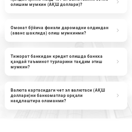
олишим мумкин (АҚШ доллари)?
Омонат бўйича фоизли даромадни олдиндан
(аванс шаклида) олиш мумкинми?
Тижорат банкидан кредит олишда банкка
қандай таъминот турларини тақдим этиш
мумкин?
Валюта картасидаги чет эл валютаси (АҚШ
доллари)ни банкоматлар орқали
нақдлаштира оламанми?