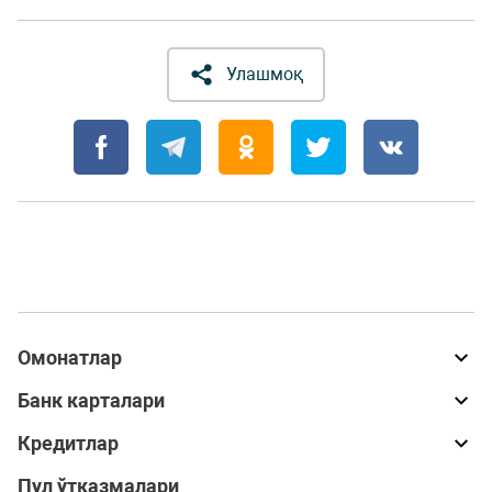
Улашмоқ
Омонатлар
Банк карталари
Кредитлар
Пул ўтказмалари