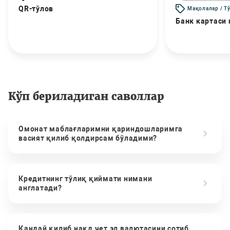
QR-тўлов
Мақолалар / Т
Банк картаси
Кўп бериладиган саволлар
Омонат маблағларимни қариндошларимга
васият қилиб қолдирсам бўладими?
Кредитнинг тўлиқ қиймати нимани
англатади?
Қандай қилиб нақд чет эл валютасини сотиб