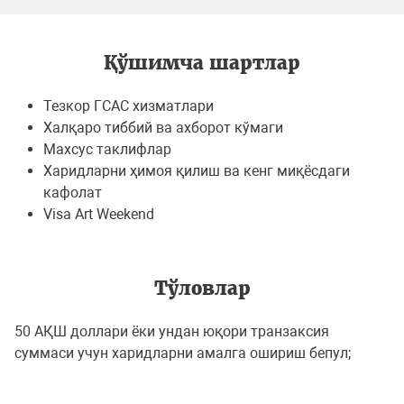
Қўшимча шартлар
Тезкор ГCАС хизматлари
Халқаро тиббий ва ахборот кўмаги
Махсус таклифлар
Харидларни ҳимоя қилиш ва кенг миқёсдаги
кафолат
Visa Art Weekend
Тўловлар
50 АҚШ доллари ёки ундан юқори транзаксия
суммаси учун харидларни амалга ошириш бепул;