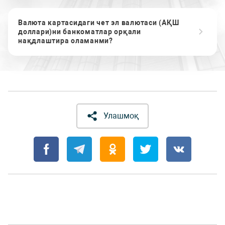
Валюта картасидаги чет эл валютаси (АҚШ
доллари)ни банкоматлар орқали
нақдлаштира оламанми?
Улашмоқ