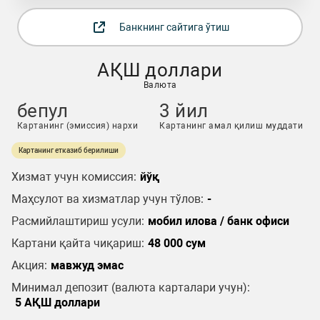
Банкнинг сайтига ўтиш
АҚШ доллари
Валюта
бепул
3 йил
Картанинг (эмиссия) нархи
Картанинг амал қилиш муддати
Картанинг етказиб берилиши
Хизмат учун комиссия:
йўқ
Маҳсулот ва хизматлар учун тўлов:
-
Расмийлаштириш усули:
мобил илова / банк офиси
Картани қайта чиқариш:
48 000 сум
Акция:
мавжуд эмас
Минимал депозит (валюта карталари учун):
5 АҚШ доллари