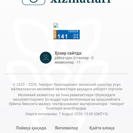
Ҳозир сайтда:
рўйхатдан ўтганлар - 0
меҳмонлар - 11
© 2020 – 2026, Тижорат банкларининг жисмоний шахслар учун
мўлжалланган молиявий хизматлари ҳақидаги ахборот портали
Молиявий хизматлар ва банк реквизитлари тўғрисидаги
маълумотларнинг ўз муддатида янгиланиши ва ҳаққонийлиги
бўйича бевосита мазкур платформанинг иштирокчилари - тижорат
банклари жавобгардир.
Охирги янгиланиш: 7 August 2026, 13:00 (GMT+5)
Лойиҳа ҳақида
Янгиликлар
Қайта алоқа