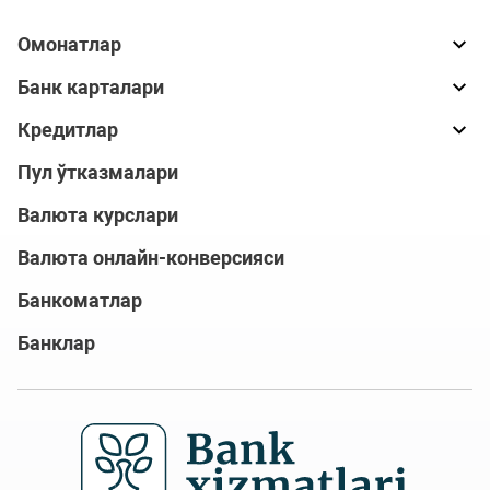
Омонатлар
Банк карталари
Кредитлар
Пул ўтказмалари
Валюта курслари
Валюта онлайн-конверсияси
Банкоматлар
Банклар