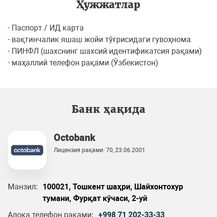
Ҳужжатлар
- Паспорт / ИД карта
- вақтинчалик яшаш жойи тўғрисидаги гувоҳнома
- ПИНФЛ (шахснинг шахсий идентификатсия рақами)
- маҳаллий телефон рақами (Ўзбекистон)
Банк ҳақида
Octobank
Лицензия рақами: 70, 23.06.2001
Манзил:
100021, Тошкент шаҳри, Шайхонтохур
тумани, Фурқат кўчаси, 2-уй
Алоқа телефон рақами:
+998 71 202-33-33