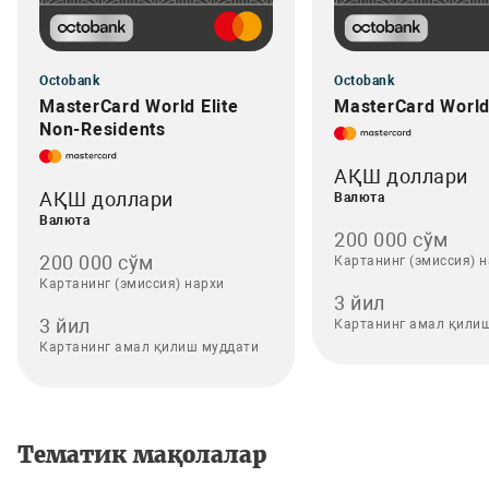
Octobank
Octobank
MasterCard World Elite
MasterCard World 
Non-Residents
АҚШ доллари
АҚШ доллари
Валюта
Валюта
200 000 сўм
200 000 сўм
Картанинг (эмиссия) 
Картанинг (эмиссия) нархи
3 йил
3 йил
Картанинг амал қили
Картанинг амал қилиш муддати
Тематик мақолалар