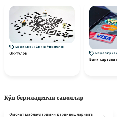
Мақолалар / Тўлов ва ўтказмалар
QR-тўлов
Мақолалар / Т
Банк картаси
Кўп бериладиган саволлар
Омонат маблағларимни қариндошларимга