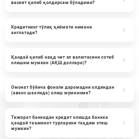
васият қилиб қолдирсам бўладими?
Кредитнинг тўлиқ қиймати нимани
англатади?
Қандай қилиб нақд чет эл валютасини сотиб
олишим мумкин (АҚШ доллари)?
Омонат бўйича фоизли даромадни олдиндан
(аванс шаклида) олиш мумкинми?
Тижорат банкидан кредит олишда банкка
қандай таъминот турларини тақдим этиш
мумкин?