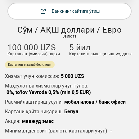
Банкнинг сайтига ўтиш
Сўм / АҚШ доллари / Евро
Валюта
100 000 UZS
5 йил
Картанинг (эмиссия) нархи
Картанинг амал қилиш муддати
Картанинг етказиб берилиши
Хизмат учун комиссия:
5 000 UZS
Маҳсулот ва хизматлар учун тўлов:
0%, to‘lov Yevroda 0,5% (min 0,5 EUR)
Расмийлаштириш усули:
мобил илова / банк офиси
Картани қайта чиқариш:
Бепул
Акция:
мавжуд эмас
Минимал депозит (валюта карталари учун):
-