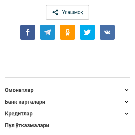
Улашмоқ
Омонатлар
Банк карталари
Кредитлар
Пул ўтказмалари