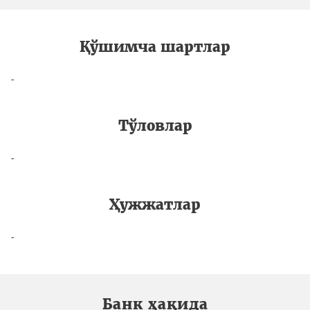
Қўшимча шартлар
-
Тўловлар
-
Ҳужжатлар
-
Банк ҳақида