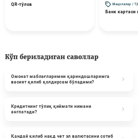
QR-тўлов
Мақолалар / Т
Банк картаси
Кўп бериладиган саволлар
Омонат маблағларимни қариндошларимга
васият қилиб қолдирсам бўладими?
Кредитнинг тўлиқ қиймати нимани
англатади?
Қандай қилиб нақд чет эл валютасини сотиб