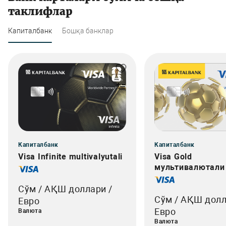
таклифлар
Капиталбанк
Бошқа банклар
Капиталбанк
Капиталбанк
Visa Infinite multivalyutali
Visa Gold
мультивалютали
Сўм / АҚШ доллари /
Сўм / АҚШ долл
Евро
Евро
Валюта
Валюта