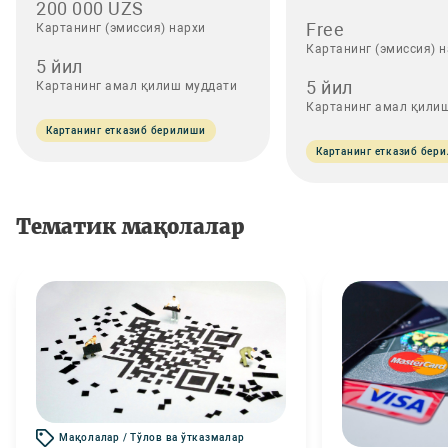
200 000 UZS
Free
Картанинг (эмиссия) нархи
Картанинг (эмиссия) 
5 йил
5 йил
Картанинг амал қилиш муддати
Картанинг амал қили
Картанинг етказиб берилиши
Картанинг етказиб бер
Тематик мақолалар
Мақолалар / Тўлов ва ўтказмалар