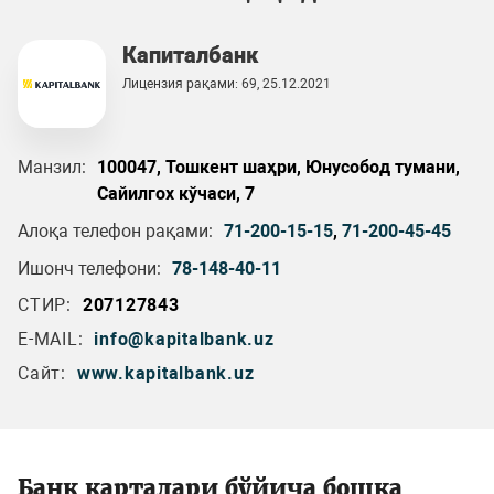
Капиталбанк
Лицензия рақами: 69, 25.12.2021
Манзил:
100047, Тошкент шаҳри, Юнусобод тумани,
Сайилгох кўчаси, 7
Алоқа телефон рақами:
71-200-15-15
,
71-200-45-45
Ишонч телефони:
78-148-40-11
СТИР:
207127843
E-MAIL:
info@kapitalbank.uz
Сайт:
www.kapitalbank.uz
Банк карталари бўйича бошқа