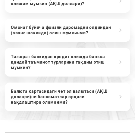
олишим мумкин (АҚШ доллари)?
Омонат бўйича фоизли даромадни олдиндан
(аванс шаклида) олиш мумкинми?
Тижорат банкидан кредит олишда банкка
қандай таъминот турларини тақдим этиш
мумкин?
Валюта картасидаги чет эл валютаси (АҚШ
доллари)ни банкоматлар орқали
нақдлаштира оламанми?