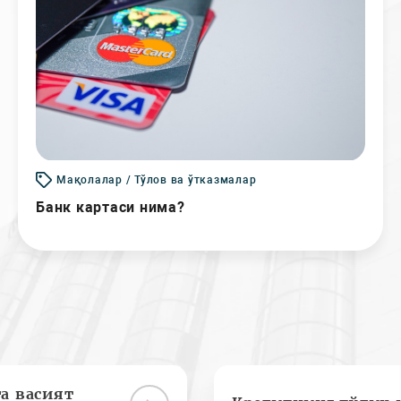
Мақолалар / Тўлов ва ўтказмалар
Банк картаси нима?
а васият