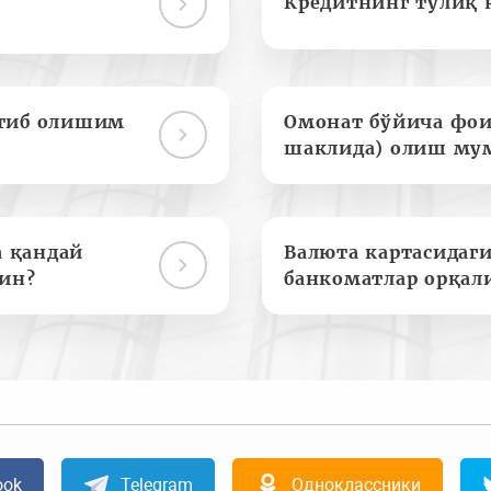
Кредитнинг тўлиқ 
отиб олишим
Омонат бўйича фои
шаклида) олиш му
а қандай
Валюта картасидаги
ин?
банкоматлар орқал
ook
Telegram
Одноклассники