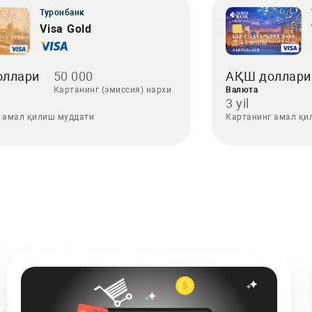
Туронбанк
Visa Gold
оллари
50 000
АҚШ доллари
Картанинг (эмиссия) нархи
Валюта
3 yil
 амал қилиш муддати
Картанинг амал қи