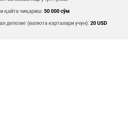
и қайта чиқариш:
50 000 сўм
л депозит (валюта карталари учун):
20 USD