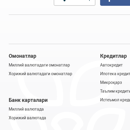
Омонатлар
Кредитлар
Миллий валютадаги омонатлар
Автокредит
Хорижий валютадаги омонатлар
Ипотека креди
Микроқарз
Таълим кредит
Банк карталари
Истеъмол кред
Миллий валютада
Хорижий валютада