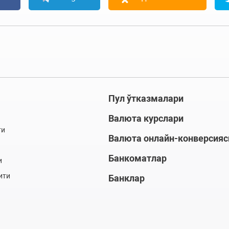
Пул ўтказмалари
Валюта курслари
ти
Валюта онлайн-конверсияс
Банкоматлар
и
ити
Банклар