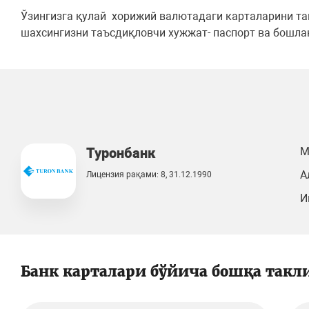
Ўзингизга қулай хорижий валютадаги карталарини та
шахсингизни таъсдиқловчи хужжат- паспорт ва бошлан
Туронбанк
М
А
Лицензия рақами: 8, 31.12.1990
И
Банк карталари бўйича бошқа такл