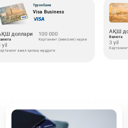
Туронбанк
Visa Business
АҚШ д
АҚШ доллари
100 000
Валюта
алюта
Картанинг (эмиссия) нархи
3 yil
 yil
Картанинг
артанинг амал қилиш муддати