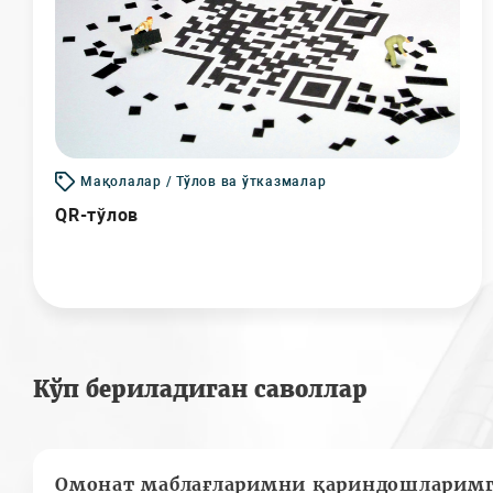
Мақолалар / Тўлов ва ўтказмалар
QR-тўлов
Кўп бериладиган саволлар
Омонат маблағларимни қариндошларимг