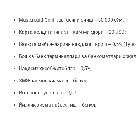
Mastercard Gold картасини очиш – 50 000 сўм;
Карта қолдиғининг энг кам миқдори – 20 USD;
Валюта маблағларини нақдлаштириш – 0,5% (Туро
Бошқа банк терминаллари ва банкоматлари орқал
Нақдсиз ҳисоб-китоблар – 0,5%;
SMS-banking хизмати – бепул;
Интернет тўловлар – 0,5%;
Йиллик хизмат кўрсатиш – бепул.