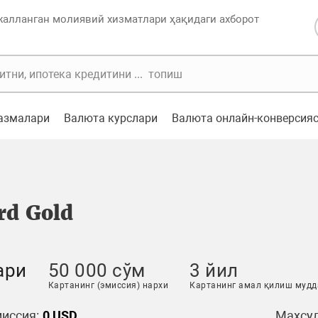
жалланган молиявий хизматлари ҳақидаги ахборот
казмалари
Валюта курслари
Валюта онлайн-конверсия
rd Gold
ари
50 000 сўм
3 йил
Картанинг (эмиссия) нархи
Картанинг амал қилиш мудд
иссия:
0 USD
Маҳсул