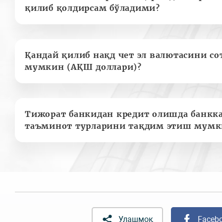
қилиб қолдирсам бўладими?
Қандай қилиб нақд чет эл валютасини с
мумкин (АҚШ доллари)?
Тижорат банкидан кредит олишда банкк
таъминот турларини тақдим этиш мумк
Улашмоқ
Faceb