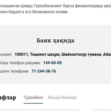
нлашингиз ҳамда Туронбанкнинг барча филиалларида қис
ғич бадалга эга бўлишингиз лозим.
Банк ҳақида
анзил:
100011, Тошкент шаҳри, Шайхонтохур тумани, Абай
лоқа телефон рақами:
144-60-00
шонч телефони:
71-244-38-76
ифлар
Туронбанк
Бошқа банклар