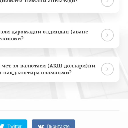
қиймати нимани англатади?
зли даромадни олдиндан (аванс
мкинми?
 чет эл валютаси (АҚШ доллари)ни
и нақдлаштира оламанми?
Twitter
Вконтакте