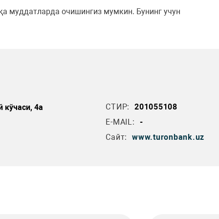
қа муддатларда очишингиз мумкин. Бунинг учун
СТИР:
201055108
 кўчаси, 4а
E-MAIL:
-
Сайт:
www.turonbank.uz