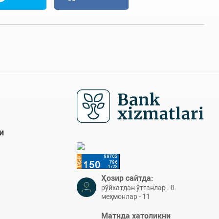
и
Ҳозир сайтда:
рўйхатдан ўтганлар - 0
меҳмонлар - 11
Матнда хатоликни