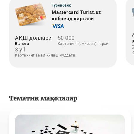
Туронбанк
Mastercard Turist.uz
кобренд картаси
АҚШ доллари
50 000
В
Валюта
Картанинг (эмиссия) нархи
3
3 yil
К
Картанинг амал қилиш муддати
Тематик мақолалар