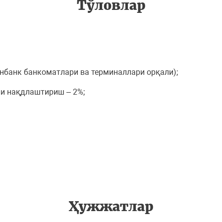
Тўловлар
нбанк банкоматлари ва терминаллари орқали);
и нақдлаштириш – 2%;
Ҳужжатлар