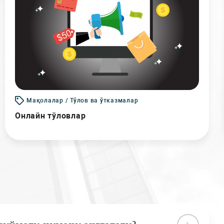
Мақолалар / Тўлов ва ўтказмалар
Онлайн тўловлар