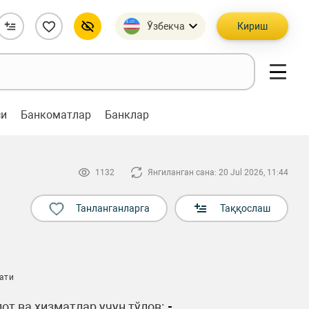
Ўзбекча
Кириш
си
Банкоматлар
Банклар
1132
Янгиланган сана: 20 Jul 2026, 11:44
Танланганларга
Таққослаш
ати
от ва хизматлар учун тўлов:
-