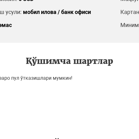
 усули:
мобил илова / банк офиси
Картан
эмас
Минима
Қўшимча шартлар
ўзаро пул ўтказишлари мумкин!