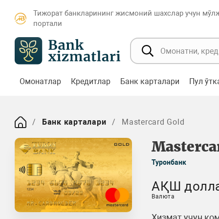
Тижорат банкларининг жисмоний шахслар учун мўл
портали
Омонатлар
Кредитлар
Банк карталари
Пул ўт
Банк карталари
Mastercard Gold
Masterca
Туронбанк
АҚШ долл
Валюта
Хизмат учун ком