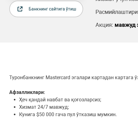
Банкнинг сайтига ўтиш
Расмийлаштириш
Акция:
мавжуд 
Туронбанкнинг Mastercard эгалари картадан картага 
Афзалликлари:
Ҳеч қандай навбат ва қоғозларсиз;
Хизмат 24/7 мавжуд;
Кунига $50 000 гача пул ўтказиш мумкин.