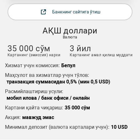
Банкнинг сайтига ўтиш
АҚШ доллари
Валюта
35 000 сўм
3 йил
Картанинг (эмиссия) нархи
Картанинг амал қилиш муддати
Хизмат учун комиссия:
Бепул
Маҳсулот ва хизматлар учун тўлов:
транзакция суммасидан 0,5% (мин 0,5 USD)
Расмийлаштириш усули:
мобил илова / банк офиси / онлайн
Картани қайта чиқариш:
35 000 сўм
Акция:
мавжуд эмас
Минимал депозит (валюта карталари учун):
10 USD