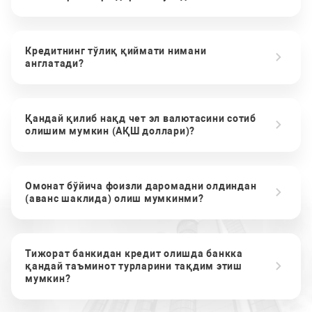
Кредитнинг тўлиқ қиймати нимани
англатади?
Қандай қилиб нақд чет эл валютасини сотиб
олишим мумкин (АҚШ доллари)?
Омонат бўйича фоизли даромадни олдиндан
(аванс шаклида) олиш мумкинми?
Тижорат банкидан кредит олишда банкка
қандай таъминот турларини тақдим этиш
мумкин?