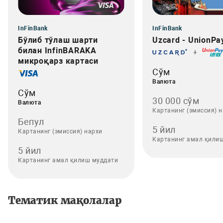
InFinBank
InFinBank
Бўлиб тўлаш шарти
Uzcard - UnionPa
билан InfinBARAKA
+
микроқарз картаси
Сўм
Валюта
Сўм
30 000 сўм
Валюта
Картанинг (эмиссия) 
Бепул
5 йил
Картанинг (эмиссия) нархи
Картанинг амал қили
5 йил
Картанинг амал қилиш муддати
Тематик мақолалар