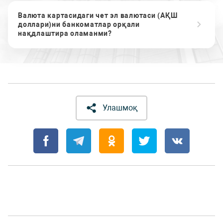
Валюта картасидаги чет эл валютаси (АҚШ
доллари)ни банкоматлар орқали
нақдлаштира оламанми?
Улашмоқ