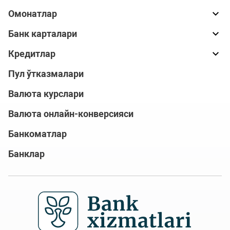
Омонатлар
Банк карталари
Кредитлар
Пул ўтказмалари
Валюта курслари
Валюта онлайн-конверсияси
Банкоматлар
Банклар