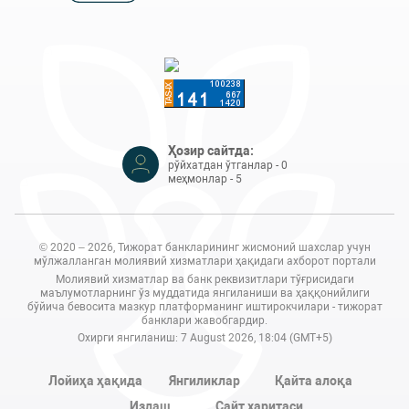
Ҳозир сайтда:
рўйхатдан ўтганлар - 0
меҳмонлар - 5
© 2020 – 2026, Тижорат банкларининг жисмоний шахслар учун
мўлжалланган молиявий хизматлари ҳақидаги ахборот портали
Молиявий хизматлар ва банк реквизитлари тўғрисидаги
маълумотларнинг ўз муддатида янгиланиши ва ҳаққонийлиги
бўйича бевосита мазкур платформанинг иштирокчилари - тижорат
банклари жавобгардир.
Охирги янгиланиш: 7 August 2026, 18:04 (GMT+5)
Лойиҳа ҳақида
Янгиликлар
Қайта алоқа
Излаш
Сайт харитаси