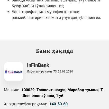
банкда «Картани расмийлаштириш учун анкета-
буюртма"ни тўлдиришингиз;
Банк тарифларига мувофиқ картани
расмийлаштириш хизмати учун ҳақ тўлашингиз.
Банк ҳақида
InFinBank
Лицензия рақами: 75, 09.01.2010
Манзил:
100029, Тошкент шаҳри, Миробод тумани, Т.
Шевченко кўчаси, 1 уй
Алоқа телефон рақами:
140-50-60