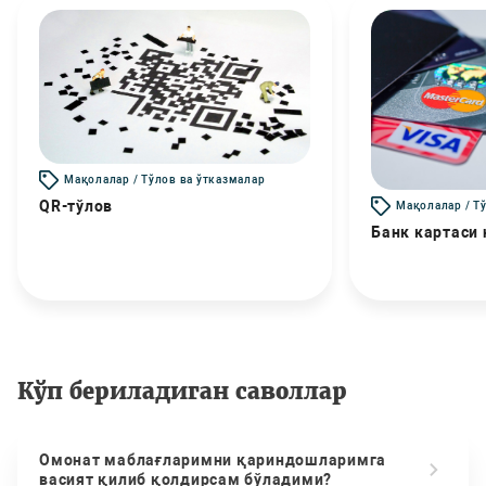
Мақолалар / Тўлов ва ўтказмалар
QR-тўлов
Мақолалар / Т
Банк картаси
Кўп бериладиган саволлар
Омонат маблағларимни қариндошларимга
васият қилиб қолдирсам бўладими?