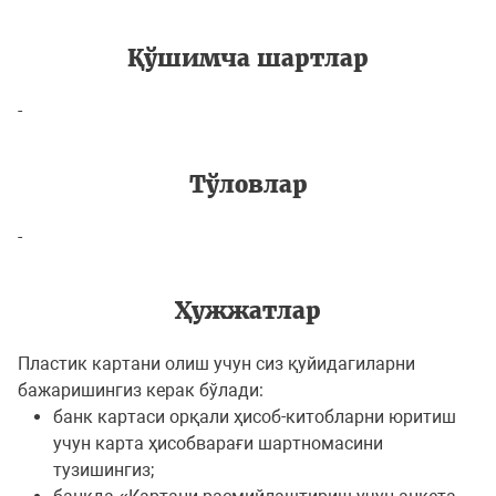
Қўшимча шартлар
-
Тўловлар
-
Ҳужжатлар
Пластик картани олиш учун сиз қуйидагиларни
бажаришингиз керак бўлади:
банк картаси орқали ҳисоб-китобларни юритиш
учун карта ҳисобварағи шартномасини
тузишингиз;