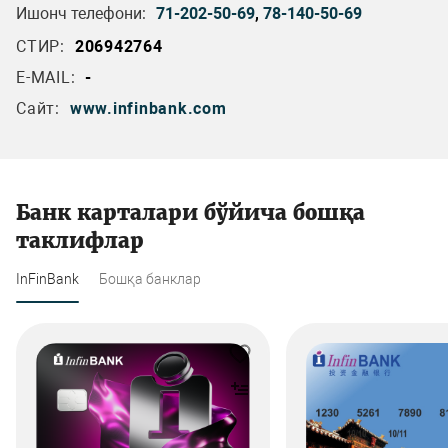
Ишонч телефони:
71-202-50-69
,
78-140-50-69
СТИР:
206942764
E-MAIL:
-
Сайт:
www.infinbank.com
Банк карталари бўйича бошқа
таклифлар
InFinBank
Бошқа банклар