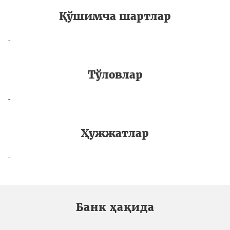
Қўшимча шартлар
-
Тўловлар
-
Ҳужжатлар
-
Банк ҳақида