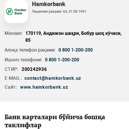
Hamkorbank
Лицензия рақами: 64, 31.08.1991
Манзил:
170119, Андижон шаҳри, Бобур шоҳ кўчаси,
85
Алоқа телефон рақами:
0 800 1-200-200
Ишонч телефони:
0 800 1-200-200
СТИР:
200242936
E-MAIL:
contact@hamkorbank.uz
Сайт:
www.hamkorbank.uz
Банк карталари бўйича бошқа
таклифлар