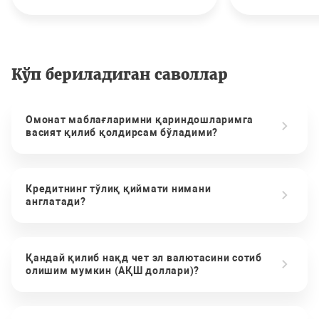
Кўп бериладиган саволлар
Омонат маблағларимни қариндошларимга
васият қилиб қолдирсам бўладими?
Кредитнинг тўлиқ қиймати нимани
англатади?
Қандай қилиб нақд чет эл валютасини сотиб
олишим мумкин (АҚШ доллари)?