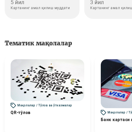
5 йил
3 йил
Картанинг амал қилиш муддати
Картанинг амал қили
Тематик мақолалар
Мақолалар / Тўлов ва ўтказмалар
QR-тўлов
Мақолалар / Т
Банк картаси