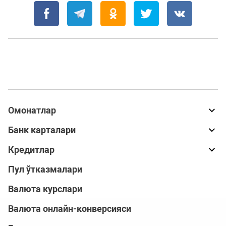
Омонатлар
Банк карталари
Кредитлар
Пул ўтказмалари
Валюта курслари
Валюта онлайн-конверсияси