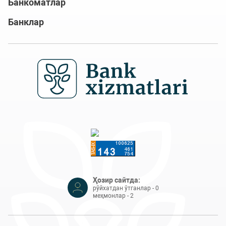
Банкоматлар
Банклар
Ҳозир сайтда:
рўйхатдан ўтганлар - 0
меҳмонлар - 2