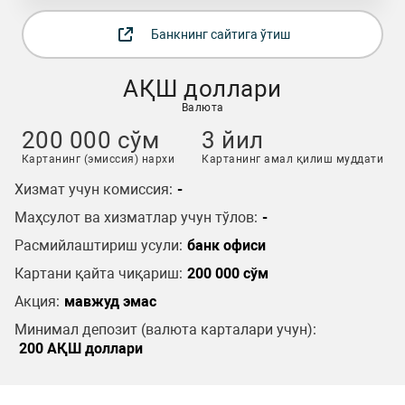
Банкнинг сайтига ўтиш
АҚШ доллари
Валюта
200 000 сўм
3 йил
Картанинг (эмиссия) нархи
Картанинг амал қилиш муддати
Хизмат учун комиссия:
-
Маҳсулот ва хизматлар учун тўлов:
-
Расмийлаштириш усули:
банк офиси
Картани қайта чиқариш:
200 000 сўм
Акция:
мавжуд эмас
Минимал депозит (валюта карталари учун):
200 АҚШ доллари