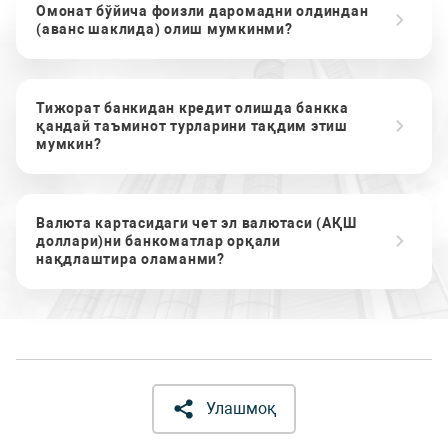
Омонат бўйича фоизли даромадни олдиндан
(аванс шаклида) олиш мумкинми?
Тижорат банкидан кредит олишда банкка
қандай таъминот турларини тақдим этиш
мумкин?
Валюта картасидаги чет эл валютаси (АҚШ
доллари)ни банкоматлар орқали
нақдлаштира оламанми?
Улашмоқ